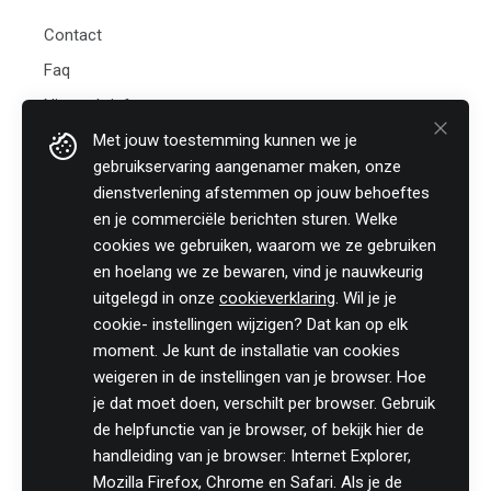
Contact
Faq
Nieuwsbrief
Met jouw toestemming kunnen we je
Practicali bv
gebruikservaring aangenamer maken, onze
Hof te Perremans 16
dienstverlening afstemmen op jouw behoeftes
8700 Tielt
en je commerciële berichten sturen. Welke
België
cookies we gebruiken, waarom we ze gebruiken
Tel:
+32 (0)46 820 02 12
en hoelang we ze bewaren, vind je nauwkeurig
Fax: +32 (0)51 85 00 78
uitgelegd in onze
cookieverklaring
. Wil je je
E-mail: info@practicali.be
cookie- instellingen wijzigen? Dat kan op elk
Ondernemingsnummer: BE 0848.432.274
moment. Je kunt de installatie van cookies
Registratienummer KMO-portefeuille: DV.O207764
weigeren in de instellingen van je browser. Hoe
je dat moet doen, verschilt per browser. Gebruik
Volg ons fiscaal nieuws op
de helpfunctie van je browser, of bekijk hier de
handleiding van je browser: Internet Explorer,
Mozilla Firefox, Chrome en Safari. Als je de