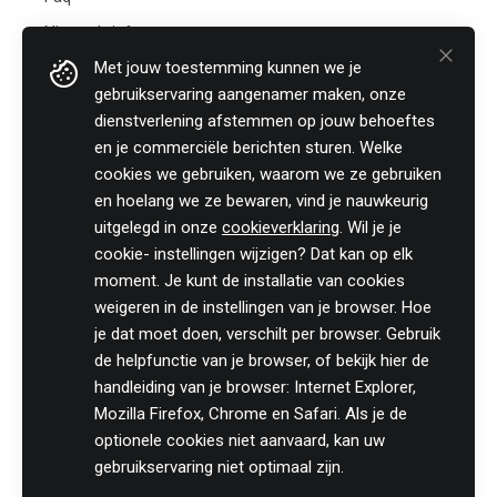
Nieuwsbrief
Met jouw toestemming kunnen we je
Practicali bv
gebruikservaring aangenamer maken, onze
Hof te Perremans 16
dienstverlening afstemmen op jouw behoeftes
8700 Tielt
en je commerciële berichten sturen. Welke
België
cookies we gebruiken, waarom we ze gebruiken
Tel:
+32 (0)46 820 02 12
en hoelang we ze bewaren, vind je nauwkeurig
Fax: +32 (0)51 85 00 78
uitgelegd in onze
cookieverklaring
. Wil je je
E-mail: info@practicali.be
cookie- instellingen wijzigen? Dat kan op elk
Ondernemingsnummer: BE 0848.432.274
moment. Je kunt de installatie van cookies
Registratienummer KMO-portefeuille: DV.O207764
weigeren in de instellingen van je browser. Hoe
je dat moet doen, verschilt per browser. Gebruik
Volg ons fiscaal nieuws op
de helpfunctie van je browser, of bekijk hier de
handleiding van je browser: Internet Explorer,
Mozilla Firefox, Chrome en Safari. Als je de
optionele cookies niet aanvaard, kan uw
gebruikservaring niet optimaal zijn.