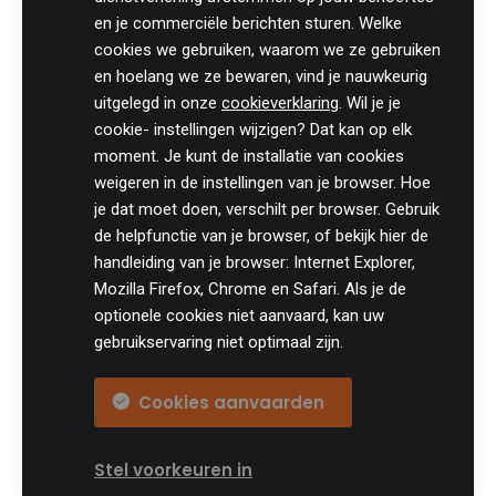
8700 Tielt
en je commerciële berichten sturen. Welke
België
cookies we gebruiken, waarom we ze gebruiken
Tel:
+32 (0)46 820 02 12
en hoelang we ze bewaren, vind je nauwkeurig
Fax: +32 (0)51 85 00 78
uitgelegd in onze
cookieverklaring
. Wil je je
E-mail: info@practicali.be
cookie- instellingen wijzigen? Dat kan op elk
Ondernemingsnummer: BE 0848.432.274
moment. Je kunt de installatie van cookies
Registratienummer KMO-portefeuille: DV.O207764
weigeren in de instellingen van je browser. Hoe
je dat moet doen, verschilt per browser. Gebruik
Volg ons fiscaal nieuws op
de helpfunctie van je browser, of bekijk hier de
handleiding van je browser: Internet Explorer,
Mozilla Firefox, Chrome en Safari. Als je de
optionele cookies niet aanvaard, kan uw
gebruikservaring niet optimaal zijn.
Cookies aanvaarden
© Practicali
Algemene voorwaarden
Privacy
Cookie Settings
Stel voorkeuren in