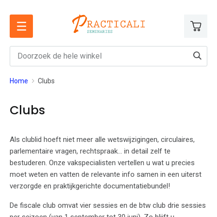
Ga
naar
de
inhoud
Home
Clubs
Clubs
Als clublid hoeft niet meer alle wetswijzigingen, circulaires,
parlementaire vragen, rechtspraak... in detail zelf te
bestuderen. Onze vakspecialisten vertellen u wat u precies
moet weten en vatten de relevante info samen in een uiterst
verzorgde en praktijkgerichte documentatiebundel!
De fiscale club omvat vier sessies en de btw club drie sessies
per seizoen (van 1 september tot 30 juni). Zo blijft u