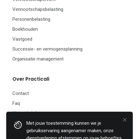
Vennootschapsbelasting
Personenbelasting
Boekhouden
Vastgoed
Successie- en vermogensplanning
Organisatie management
Over Practicali
Contact
Faq
Nieuwsbrief
Met jouw toestemming kunnen we je
Practicali bv
gebruikservaring aangenamer maken, onze
Hof te Perremans 16
dienstverlening afstemmen op jouw behoeftes