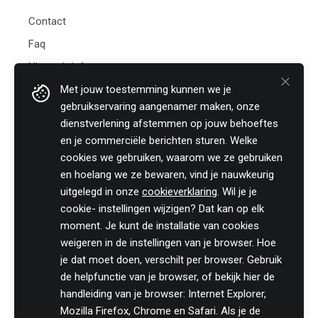
Contact
Faq
Nieuwsbrief
Met jouw toestemming kunnen we je
Practicali bv
gebruikservaring aangenamer maken, onze
Hof te Perremans 16
dienstverlening afstemmen op jouw behoeftes
8700 Tielt
en je commerciële berichten sturen. Welke
België
cookies we gebruiken, waarom we ze gebruiken
Tel:
+32 (0)46 820 02 12
en hoelang we ze bewaren, vind je nauwkeurig
Fax: +32 (0)51 85 00 78
uitgelegd in onze
cookieverklaring
. Wil je je
E-mail: info@practicali.be
cookie- instellingen wijzigen? Dat kan op elk
Ondernemingsnummer: BE 0848.432.274
moment. Je kunt de installatie van cookies
Registratienummer KMO-portefeuille: DV.O207764
weigeren in de instellingen van je browser. Hoe
je dat moet doen, verschilt per browser. Gebruik
Volg ons fiscaal nieuws op
de helpfunctie van je browser, of bekijk hier de
handleiding van je browser: Internet Explorer,
Mozilla Firefox, Chrome en Safari. Als je de