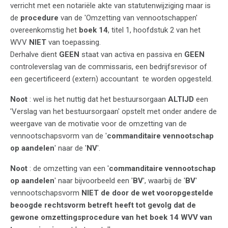
verricht met een notariële akte van statutenwijziging maar is
de
procedure
van de 'Omzetting van vennootschappen'
overeenkomstig het
boek 14
, titel 1, hoofdstuk 2 van het
WVV
NIET
van toepassing.
Derhalve dient
GEEN
staat van activa en passiva en
GEEN
controleverslag van de commissaris, een bedrijfsrevisor of
een gecertificeerd (extern) accountant te worden opgesteld.
Noot
: wel is het nuttig dat het bestuursorgaan
ALTIJD
een
'Verslag van het bestuursorgaan' opstelt met onder andere de
weergave van de motivatie voor de omzetting van de
vennootschapsvorm van de '
commanditaire vennootschap
op aandelen
' naar de '
NV
'.
Noot
: de omzetting van een '
commanditaire vennootschap
op aandelen
' naar bijvoorbeeld een '
BV
', waarbij de '
BV
'
vennootschapsvorm
NIET de door de wet vooropgestelde
beoogde rechtsvorm betreft
heeft tot gevolg dat de
gewone omzettingsprocedure van het boek 14 WVV van