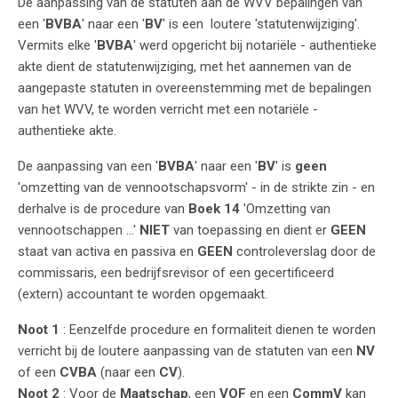
De aanpassing van de statuten aan de WVV bepalingen van
een '
BVBA
' naar een '
BV
' is een loutere 'statutenwijziging'.
Vermits elke '
BVBA
' werd opgericht bij notariële - authentieke
akte dient de statutenwijziging, met het aannemen van de
aangepaste statuten in overeenstemming met de bepalingen
van het WVV, te worden verricht met een notariële -
authentieke akte.
De aanpassing van een '
BVBA
' naar een '
BV
' is
geen
'omzetting van de vennootschapsvorm' - in de strikte zin - en
derhalve is de procedure van
Boek 14
'Omzetting van
vennootschappen ...'
NIET
van toepassing en dient er
GEEN
staat van activa en passiva en
GEEN
controleverslag door de
commissaris, een bedrijfsrevisor of een gecertificeerd
(extern) accountant te worden opgemaakt.
Noot 1
: Eenzelfde procedure en formaliteit dienen te worden
verricht bij de loutere aanpassing van de statuten van een
NV
of een
CVBA
(naar een
CV
).
Noot 2
: Voor de
Maatschap
, een
VOF
en een
CommV
kan