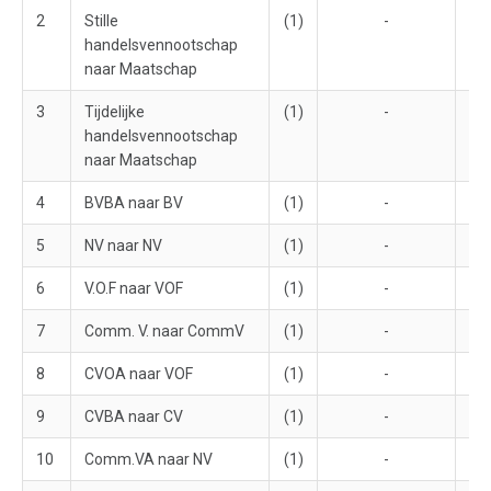
2
Stille
(1)
-
handelsvennootschap
naar Maatschap
3
Tijdelijke
(1)
-
handelsvennootschap
naar Maatschap
4
BVBA naar BV
(1)
-
5
NV naar NV
(1)
-
6
V.O.F naar VOF
(1)
-
7
Comm. V. naar CommV
(1)
-
8
CVOA naar VOF
(1)
-
9
CVBA naar CV
(1)
-
10
Comm.VA naar NV
(1)
-