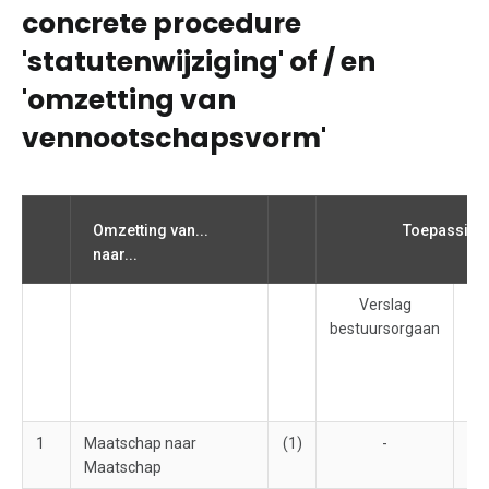
concrete procedure
'statutenwijziging' of / en
'omzetting van
vennootschapsvorm'
Omzetting van...
Toepassing
naar...
Verslag
S
bestuursorgaan
ac
pa
1
Maatschap naar
(1)
-
Maatschap