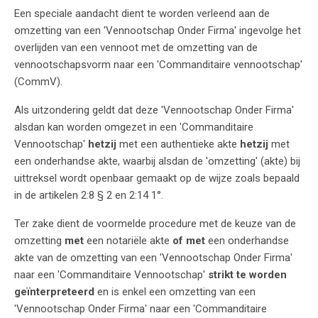
Een speciale aandacht dient te worden verleend aan de
omzetting van een 'Vennootschap Onder Firma' ingevolge het
overlijden van een vennoot met de omzetting van de
vennootschapsvorm naar een 'Commanditaire vennootschap'
(CommV).
Als uitzondering geldt dat deze 'Vennootschap Onder Firma'
alsdan kan worden omgezet in een 'Commanditaire
Vennootschap'
hetzij
met een authentieke akte
hetzij
met
een onderhandse akte, waarbij alsdan de 'omzetting' (akte) bij
uittreksel wordt openbaar gemaakt op de wijze zoals bepaald
in de artikelen 2:8 § 2 en 2:14 1°.
Ter zake dient de voormelde procedure met de keuze van de
omzetting
met
een notariële akte
of met
een onderhandse
akte van de omzetting van een 'Vennootschap Onder Firma'
naar een 'Commanditaire Vennootschap'
strikt te worden
geïnterpreteerd
en is enkel een omzetting van een
'Vennootschap Onder Firma' naar een 'Commanditaire