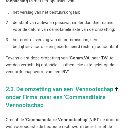
toepassing is
met het opstellen van :
het verslag van het bestuursorgaan;
de staat van activa en passiva minder dan drie maand
voor de datum van de notariële akte van de omzetting;
het controleverslag van de commissaris, een
bedrijfsrevisor of een gecertificeerd (extern) accountant.
Tevens dient deze omzetting van '
Comm.VA
' naar '
BV
' te
worden verricht bij notariële - authentieke akte gelet op de
vennootschapsvorm van een '
BV
'.
2.3. De omzetting van een 'Vennootschap
onder Firma' naar een 'Commanditaire
Vennootschap'
Omdat de '
Commanditaire Vennootschap
'
NIET
de door de
wet vooropgestelde beoogde rechtsvorm betreft met de