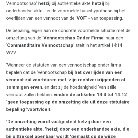
Vennootschap'
hetzij
bij authentieke akte
hetzij
bij
onderhandse akte - in de voormelde basishypothese bij het
overlijden van een vennoot van de '
VOF
' - van toepassing.
De bepaling, eigen aan de concrete voormelde situatie met de
omzetting van de '
Vennootschap Onder Firma
' naar een
'
Commanditaire Vennootschap
' stelt in het artikel 14:14
WVV:
'Wanneer de statuten van een vennootschap onder firma
bepalen dat de 'vennootschap
bij het overlijden van een
vennoot zal voortduren met 'zijn rechtverkrijgenden of
sommigen ervan
, en dat zij de hoedanigheid 'van stille
vennoot zullen hebben,
vinden de artikelen 14:3 tot 14:12
'geen toepassing op de omzetting die uit deze statutaire
bepaling 'voortvloeit.
'De omzetting wordt vastgesteld hetzij door een
authentieke akte, 'hetzij door een onderhandse akte, die
bij uittreksel openbaar wordt 'gemaakt op de wijze