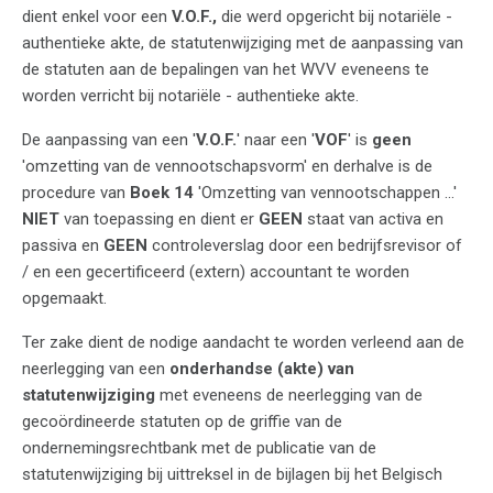
dient enkel voor een
V.O.F.,
die werd opgericht bij notariële -
authentieke akte, de statutenwijziging met de aanpassing van
de statuten aan de bepalingen van het WVV eveneens te
worden verricht bij notariële - authentieke akte.
De aanpassing van een '
V.O.F.
' naar een '
VOF
' is
geen
'omzetting van de vennootschapsvorm' en derhalve is de
procedure van
Boek 14
'Omzetting van vennootschappen ...'
NIET
van toepassing en dient er
GEEN
staat van activa en
passiva en
GEEN
controleverslag door een bedrijfsrevisor of
/ en een gecertificeerd (extern) accountant te worden
opgemaakt.
Ter zake dient de nodige aandacht te worden verleend aan de
neerlegging van een
onderhandse (akte) van
statutenwijziging
met eveneens de neerlegging van de
gecoördineerde statuten op de griffie van de
ondernemingsrechtbank met de publicatie van de
statutenwijziging bij uittreksel in de bijlagen bij het Belgisch