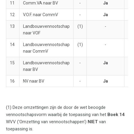
11
Comm.VA naar BV
-
Ja
12
V.O.F. naar CommV
-
Ja
13
Landbouwvennootschap
(1)
-
naar VOF
14
Landbouwvennootschap
(1)
-
naar CommV
15
Landbouwvennootschap
-
Ja
naar BV
16
NV naar BV
-
Ja
(1) Deze omzettingen zijn de door de wet beoogde
vennootschapsvorm waarbij de toepassing van het
Boek 14
WVV ('Omzetting van vennootschappen')
NIET
van
toepassing is.