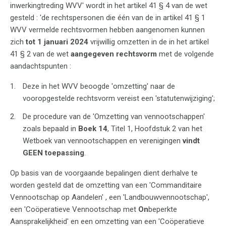
inwerkingtreding WVV' wordt in het artikel 41 § 4 van de wet
gesteld : 'de rechtspersonen die één van de in artikel 41 § 1
WVV vermelde rechtsvormen hebben aangenomen kunnen
zich
tot 1 januari 2024
vrijwillig omzetten in de in het artikel
41 § 2 van de wet
aangegeven rechtsvorm
met de volgende
aandachtspunten :
Deze in het WVV beoogde 'omzetting' naar de
vooropgestelde rechtsvorm vereist een 'statutenwijziging';
De procedure van de 'Omzetting van vennootschappen'
zoals bepaald in
Boek 14
, Titel 1, Hoofdstuk 2 van het
Wetboek van vennootschappen en verenigingen
vindt
GEEN toepassing
.
Op basis van de voorgaande bepalingen dient derhalve te
worden gesteld dat de omzetting van een 'Commanditaire
Vennootschap op Aandelen' , een 'Landbouwvennootschap',
een 'Coöperatieve Vennootschap met
On
beperkte
Aansprakelijkheid' en een omzetting van een 'Coöperatieve