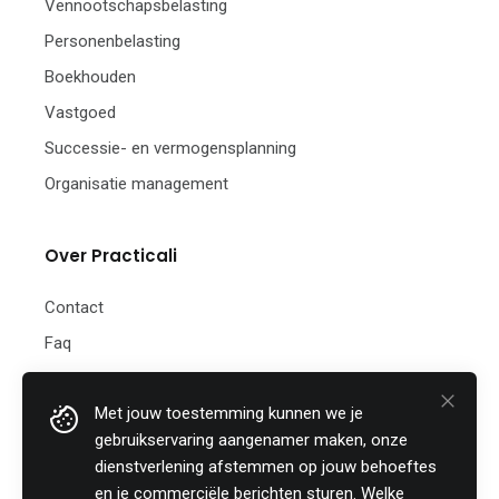
Vennootschapsbelasting
Personenbelasting
Boekhouden
Vastgoed
Successie- en vermogensplanning
Organisatie management
Over Practicali
Contact
Faq
Nieuwsbrief
Met jouw toestemming kunnen we je
Practicali bv
gebruikservaring aangenamer maken, onze
Hof te Perremans 16
dienstverlening afstemmen op jouw behoeftes
8700 Tielt
en je commerciële berichten sturen. Welke