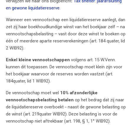
verwijzen we naar ons blogbericht:
Tax shelter: jaarafsluiting
en gewone liquidatiereserve
.
Wanneer een vennootschap een liquidatiereserve aanlegt, dan
zet zij haar boekhoudkundige winst van het boekjaar zelf – na
vennootschapsbelasting – vast door deze winst te boeken op
één of meerdere aparte reserverekeningen (art. 184 quater, lid
2 WIB92).
Enkel kleine vennootschappen
volgens art. 15 W.Venn.
kunnen dit toepassen. De vennootschap moet klein zijn voor
het boekjaar waarvoor de reserves worden vastzet (art.
184quater, lid 1 WIB92).
De vennootschap moet wel
10%
afzonderlijke
vennootschapsbelasting betalen
op het bedrag dat zij naar
de liquidatiereserve overboekt - naast de gewone belasting op
de winst (art. 219quater WIB92). Deze belasting is voor de
vennootschap niet aftrekbaar (art. 198, § 1, 1° WIB92).