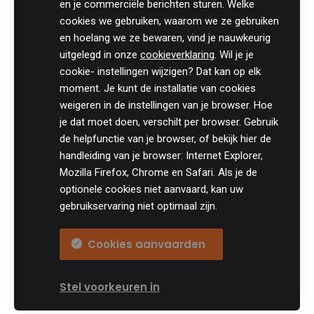
Grondige opleidingen
en je commerciële berichten sturen. Welke
cookies we gebruiken, waarom we ze gebruiken
Btw opleidingen
en hoelang we ze bewaren, vind je nauwkeurig
Fiscale clubs 2026-2027
uitgelegd in onze
cookieverklaring
. Wil je je
Btw club 2026-2027
cookie- instellingen wijzigen? Dat kan op elk
moment. Je kunt de installatie van cookies
Opleidingen fiscaliteit
weigeren in de instellingen van je browser. Hoe
Fiscaliteit & avondonderwijs
je dat moet doen, verschilt per browser. Gebruik
Fiscale opleidingen
de helpfunctie van je browser, of bekijk hier de
handleiding van je browser: Internet Explorer,
Opleiding PB & VenB
Mozilla Firefox, Chrome en Safari. Als je de
Opleiding btw
optionele cookies niet aanvaard, kan uw
Opleiding vennootschapsbelasting
gebruikservaring niet optimaal zijn.
Cookies aanvaarden
Thema's
Btw en douane
Stel voorkeuren in
Vennootschapsrecht