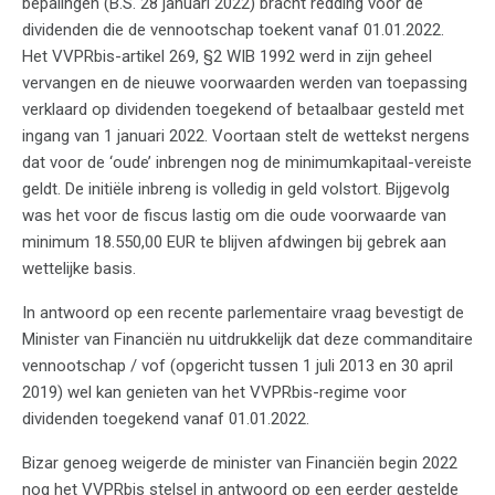
bepalingen (B.S. 28 januari 2022) bracht redding voor de
dividenden die de vennootschap toekent vanaf 01.01.2022.
Het VVPRbis-artikel 269, §2 WIB 1992 werd in zijn geheel
vervangen en de nieuwe voorwaarden werden van toepassing
verklaard op dividenden toegekend of betaalbaar gesteld met
ingang van 1 januari 2022. Voortaan stelt de wettekst nergens
dat voor de ‘oude’ inbrengen nog de minimumkapitaal-vereiste
geldt. De initiële inbreng is volledig in geld volstort. Bijgevolg
was het voor de fiscus lastig om die oude voorwaarde van
minimum 18.550,00 EUR te blijven afdwingen bij gebrek aan
wettelijke basis.
In antwoord op een recente parlementaire vraag bevestigt de
Minister van Financiën nu uitdrukkelijk dat deze commanditaire
vennootschap / vof (opgericht tussen 1 juli 2013 en 30 april
2019) wel kan genieten van het VVPRbis-regime voor
dividenden toegekend vanaf 01.01.2022.
Bizar genoeg weigerde de minister van Financiën begin 2022
nog het VVPRbis stelsel in antwoord op een eerder gestelde