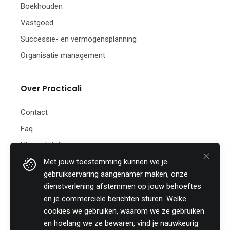
Boekhouden
Vastgoed
Successie- en vermogensplanning
Organisatie management
Over Practicali
Contact
Faq
Nieuwsbrief
Met jouw toestemming kunnen we je
Practicali bv
gebruikservaring aangenamer maken, onze
Hof te Perremans 16
dienstverlening afstemmen op jouw behoeftes
8700 Tielt
en je commerciële berichten sturen. Welke
België
cookies we gebruiken, waarom we ze gebruiken
Tel:
+32 (0)46 820 02 12
en hoelang we ze bewaren, vind je nauwkeurig
Fax: +32 (0)51 85 00 78