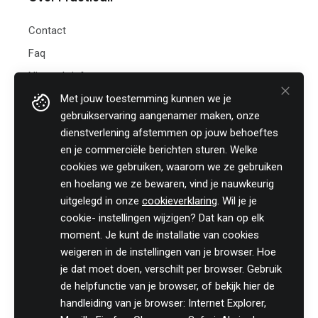
Contact
Faq
Nieuwsbrief
Met jouw toestemming kunnen we je
Practicali bv
gebruikservaring aangenamer maken, onze
Hof te Perremans 16
dienstverlening afstemmen op jouw behoeftes
8700 Tielt
en je commerciële berichten sturen. Welke
België
cookies we gebruiken, waarom we ze gebruiken
Tel:
+32 (0)46 820 02 12
en hoelang we ze bewaren, vind je nauwkeurig
Fax: +32 (0)51 85 00 78
uitgelegd in onze
cookieverklaring
. Wil je je
E-mail: info@practicali.be
cookie- instellingen wijzigen? Dat kan op elk
Ondernemingsnummer: BE 0848.432.274
moment. Je kunt de installatie van cookies
Registratienummer KMO-portefeuille: DV.O207764
weigeren in de instellingen van je browser. Hoe
je dat moet doen, verschilt per browser. Gebruik
Volg ons fiscaal nieuws op
de helpfunctie van je browser, of bekijk hier de
handleiding van je browser: Internet Explorer,