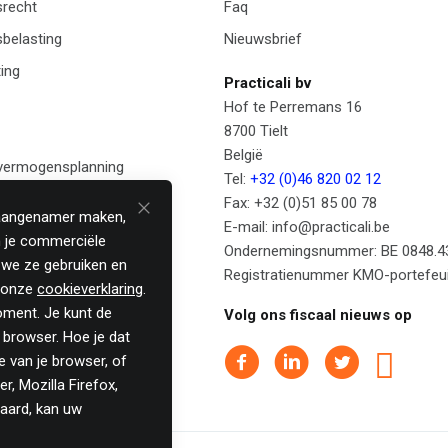
recht
Faq
belasting
Nieuwsbrief
ing
Practicali bv
Hof te Perremans 16
8700 Tielt
België
 vermogensplanning
Tel:
+32 (0)46 820 02 12
anagement
Fax: +32 (0)51 85 00 78
 aangenamer maken,
E-mail: info@practicali.be
 je commerciële
Ondernemingsnummer: BE 0848.4
 we ze gebruiken en
Registratienummer KMO-portefeui
n onze
cookieverklaring
.
moment. Je kunt de
Volg ons fiscaal nieuws op
e browser. Hoe je dat
e van je browser, of
er, Mozilla Firefox,
vaard, kan uw