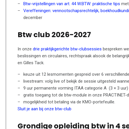
Btw-vrijstellingen van art. 44 W.BTW: praktische tips
met 
Vereffeningen: vennootschapsrechtelijk, boekhoudkundig
december
Btw club 2026-2027
In onze
drie praktijkgerichte btw-clubsessies
bespreken we d
beslissingen en circulaires, rechtspraak alsook de belangrij
en Gilles Tack.
keuze uit 12 lesmomenten gespreid over 6 verschillende
livestream: volg live of bekijk de sessie uitgesteld wann
9 uur permanente vorming ITAA categorie A (3 × 3 uur)
gratis toegang tot de btw-module in onze PRACTINET-dat
mogelijkheid tot betaling via de KMO-portefeuille.
Sluit je aan bij onze btw-club
Grondige opleiding btw in 4 s