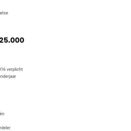
aatse
 25.000
16 verplicht
enderjaar
iën
rdeler