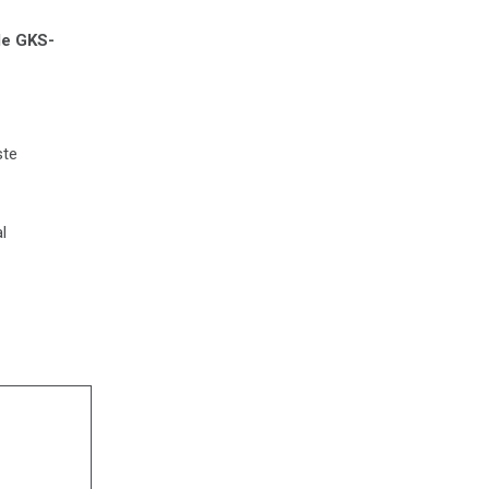
de GKS-
ste
l