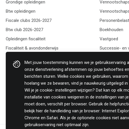
Grondige opleidingen
Vennootschaps
Btw opleidingen
Vennootschaps
Fiscale clubs 2026-2027
Personenbelast
Btw club 2026-2027
Boekhouden
Opleidingen fiscaliteit
Vastgoed
Fiscaliteit & avondonderwijs
Successie- en
Fiscale opleidingen
Organisatie m
Met jouw toestemming kunnen we je gebruikservaring
Opleiding PB & VenB
onze dienstverlening afstemmen op jouw behoeftes en
Opleiding btw
berichten sturen. Welke cookies we gebruiken, waarom
hoelang we ze bewaren, vind je nauwkeurig uitgelegd i
Opleiding vennootschapsbelasting
Wil je je cookie- instellingen wijzigen? Dat kan op elk 
installatie van cookies weigeren in de instellingen van j
moet doen, verschilt per browser. Gebruik de helpfuncti
bekijk hier de handleiding van je browser: Internet Explor
Chrome en Safari. Als je de optionele cookies niet aan
gebruikservaring niet optimaal zijn.