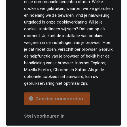
en je commerciële berichten sturen. Welke
cookies we gebruiken, waarom we ze gebruiken
Besluit
en hoelang we ze bewaren, vind je nauwkeurig
uitgelegd in onze
cookieverklaring
. Wil je je
cookie- instellingen wijzigen? Dat kan op elk
moment. Je kunt de installatie van cookies
Voor vennootschappen die geen onmiddellijke liquidatie
weigeren in de instellingen van je browser. Hoe
hebben gepland en die voldoen aan de voorwaarden van de
je dat moet doen, verschilt per browser. Gebruik
VVPR-bis regeling, is het aantrekken van VVPR-kapitaal
de helpfunctie van je browser, of bekijk hier de
interessant. Eens men door de vierjarige wachtperiode heen
handleiding van je browser: Internet Explorer,
is, kan de vennootschap ieder jaar een dividend geven aan de
Mozilla Firefox, Chrome en Safari. Als je de
aandeelhouders van VVPR-bis aandelen tegen het gunsttarief
optionele cookies niet aanvaard, kan uw
van 15% roerende voorheffing. Via een tussentijds dividend
gebruikservaring niet optimaal zijn.
kan men de toepassing van de 15% RV zelf vervroegen.
Wie in de nabije toekomst een liquidatie gepland heeft, legt
Cookies aanvaarden
beter de liquidatiereserves aan, ook al komt men in
aanmerking voor VVPRbis regeling. Immers, onder het
VVPRbis regime worden liquidatieboni belast aan 30%
Stel voorkeuren in
roerende voorheffing terwijl liquidatiereserves waarop reeds