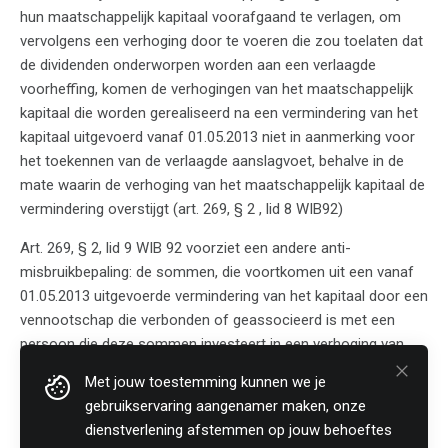
hun maatschappelijk kapitaal voorafgaand te verlagen, om
vervolgens een verhoging door te voeren die zou toelaten dat
de dividenden onderworpen worden aan een verlaagde
voorheffing, komen de verhogingen van het maatschappelijk
kapitaal die worden gerealiseerd na een vermindering van het
kapitaal uitgevoerd vanaf 01.05.2013 niet in aanmerking voor
het toekennen van de verlaagde aanslagvoet, behalve in de
mate waarin de verhoging van het maatschappelijk kapitaal de
vermindering overstijgt (art. 269, § 2 , lid 8 WIB92)
Art. 269, § 2, lid 9 WIB 92 voorziet een andere anti-
misbruikbepaling: de sommen, die voortkomen uit een vanaf
01.05.2013 uitgevoerde vermindering van het kapitaal door een
vennootschap die verbonden of geassocieerd is met een
persoon die deze sommen investeert in een verhoging van
het kapitaal die wordt uitgevoerd door een andere
Met jouw toestemming kunnen we je
vennootschap, worden buiten beschouwing gelaten voor de
gebruikservaring aangenamer maken, onze
toekenning van de verlaagde aanslagvoet van de roerende
dienstverlening afstemmen op jouw behoeftes
voorheffing.