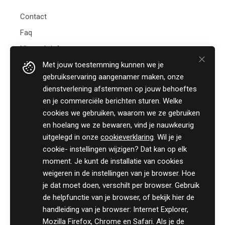
Contact
Faq
Nieuwsbrief
Met jouw toestemming kunnen we je
Practicali bv
gebruikservaring aangenamer maken, onze
Hof te Perremans 16
dienstverlening afstemmen op jouw behoeftes
8700 Tielt
en je commerciële berichten sturen. Welke
België
cookies we gebruiken, waarom we ze gebruiken
Tel:
+32 (0)46 820 02 12
en hoelang we ze bewaren, vind je nauwkeurig
Fax: +32 (0)51 85 00 78
uitgelegd in onze
cookieverklaring
. Wil je je
E-mail: info@practicali.be
cookie- instellingen wijzigen? Dat kan op elk
Ondernemingsnummer: BE 0848.432.274
moment. Je kunt de installatie van cookies
Registratienummer KMO-portefeuille: DV.O207764
weigeren in de instellingen van je browser. Hoe
je dat moet doen, verschilt per browser. Gebruik
Volg ons fiscaal nieuws op
de helpfunctie van je browser, of bekijk hier de
handleiding van je browser: Internet Explorer,
Mozilla Firefox, Chrome en Safari. Als je de