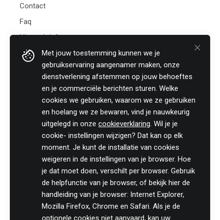
Contact
Faq
Nieuwsbrief
Met jouw toestemming kunnen we je
Practicali bv
gebruikservaring aangenamer maken, onze
Hof te Perremans 16
dienstverlening afstemmen op jouw behoeftes
8700 Tielt
en je commerciële berichten sturen. Welke
België
cookies we gebruiken, waarom we ze gebruiken
Tel:
+32 (0)46 820 02 12
en hoelang we ze bewaren, vind je nauwkeurig
Fax: +32 (0)51 85 00 78
uitgelegd in onze
cookieverklaring
. Wil je je
E-mail: info@practicali.be
cookie- instellingen wijzigen? Dat kan op elk
Ondernemingsnummer: BE 0848.432.274
moment. Je kunt de installatie van cookies
Registratienummer KMO-portefeuille: DV.O207764
weigeren in de instellingen van je browser. Hoe
je dat moet doen, verschilt per browser. Gebruik
Volg ons fiscaal nieuws op
de helpfunctie van je browser, of bekijk hier de
handleiding van je browser: Internet Explorer,
Mozilla Firefox, Chrome en Safari. Als je de
optionele cookies niet aanvaard, kan uw