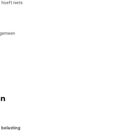
U hoeft niets
algemeen
en
 belasting