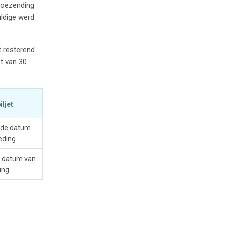
 toezending
uldige werd
t resterend
et van 30
ljet
de datum
eding
 datum van
ing