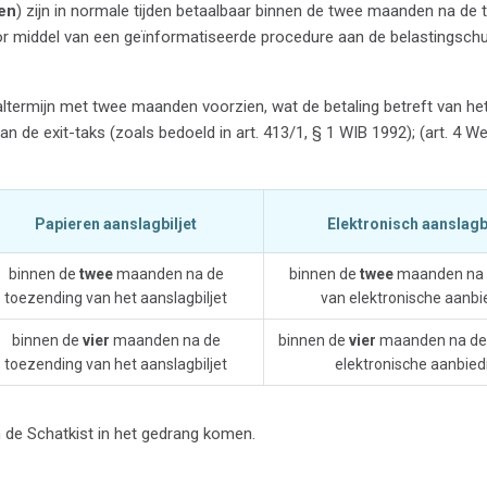
nen
) zijn in normale tijden betaalbaar binnen de twee maanden na de
oor middel van een geïnformatiseerde procedure aan de belastingsch
altermijn met twee maanden voorzien, wat de betaling betreft van he
n de exit-taks (zoals bedoeld in art. 413/1, § 1 WIB 1992); (art. 4 W
Papieren aanslagbiljet
Elektronisch aanslagbi
binnen de
twee
maanden na de
binnen de
twee
maanden na 
toezending van het aanslagbiljet
van elektronische aanbi
binnen de
vier
maanden na de
binnen de
vier
maanden na de
toezending van het aanslagbiljet
elektronische aanbied
n de Schatkist in het gedrang komen.