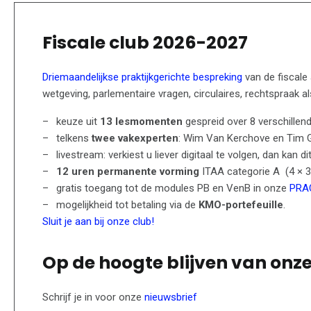
Fiscale club 2026-2027
Driemaandelijkse praktijkgerichte bespreking
van de fiscale
wetgeving, parlementaire vragen, circulaires, rechtspraak al
keuze uit
13 lesmomenten
gespreid over 8 verschillend
telkens
twee vakexperten
: Wim Van Kerchove en Tim 
livestream: verkiest u liever digitaal te volgen, dan kan 
12 uren permanente vorming
ITAA categorie A (4 × 3
gratis toegang tot de modules PB en VenB in onze
PRA
mogelijkheid tot betaling via de
KMO-portefeuille
.
Sluit je aan bij onze club!
Op de hoogte blijven van onz
Schrijf je in voor onze
nieuwsbrief