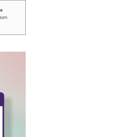
ve
atum