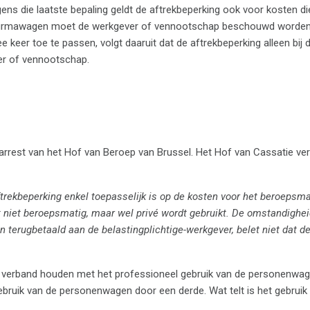
gens die laatste bepaling geldt de aftrekbeperking ook voor kosten d
en firmawagen moet de werkgever of vennootschap beschouwd worden
 keer toe te passen, volgt daaruit dat de aftrekbeperking alleen bij 
ver of vennootschap.
rrest van het Hof van Beroep van Brussel. Het Hof van Cassatie ver
ftrekbeperking enkel toepasselijk is op de kosten voor het beroepsma
t niet beroepsmatig, maar wel privé wordt gebruikt. De omstandighei
 terugbetaald aan de belastingplichtige-werkgever, belet niet dat d
ie verband houden met het professioneel gebruik van de personenwa
gebruik van de personenwagen door een derde. Wat telt is het gebruik