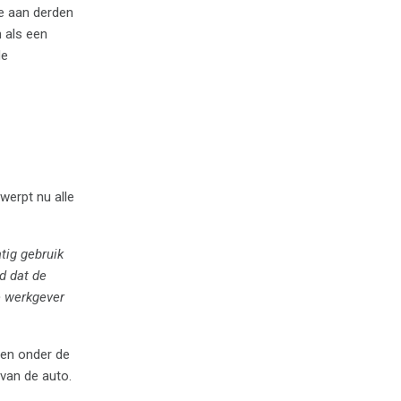
ie aan derden
 als een
de
werpt nu alle
tig gebruik
d dat de
e werkgever
gen onder de
 van de auto.