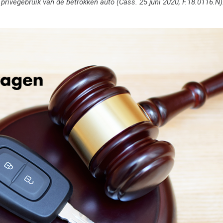
 privégebruik van de betrokken auto (Cass. 25 juni 2020, F.18.0116.N)