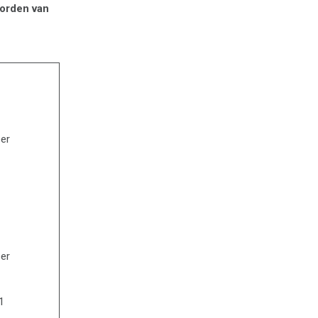
worden van
er
er
1