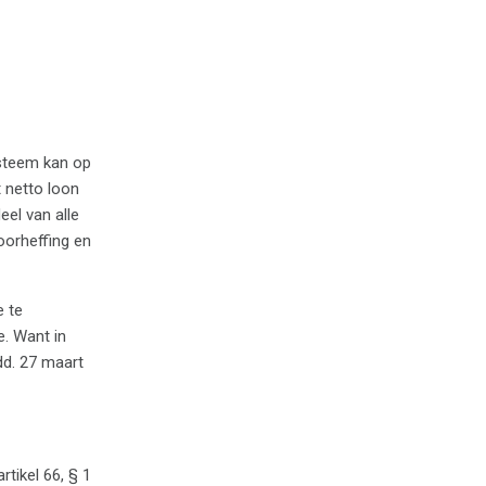
ysteem kan op
 netto loon
el van alle
oorheffing en
e te
. Want in
dd. 27 maart
tikel 66, § 1