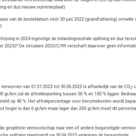
ving en dus nieuwe nummerplaat).
sis van de besteldatum vóór 30 juni 2023 (grandfathering) omwille 
?
chrijving in 2024 ingevolge de belastingneutrale splitsing en dus tere
er 2025)? De circulaire 2023/C/99 verschaft daarover geen informat
s verworven van 01.01.2023 tot 30.06.2023 is afhankelijk van de CO
-
2
200 gr/km zal de aftrekbeperking tussen 50 % en 100 % liggen. Bedraa
esteld op 40 %. Het aftrekpercentage voor benzinekosten wordt bepa
oot hoger is dan 0 gr/km maar lager dan 200 gr/km moet dit percent
de gesplitste vennootschap naar een of andere begunstigde vennoot
che splitsing plaatsvindt na 30.06.2023 verkrijgen de begunstigde