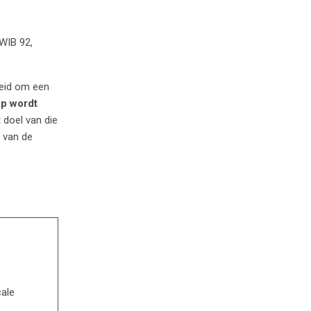
 WIB 92,
reid om een
ap wordt
 doel van die
e van de
cale