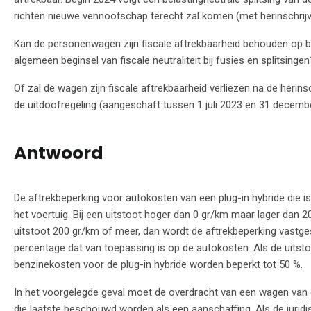
richten nieuwe vennootschap terecht zal komen (met herinschrij
Kan de personenwagen zijn fiscale aftrekbaarheid behouden op ba
algemeen beginsel van fiscale neutraliteit bij fusies en splitsingen
Of zal de wagen zijn fiscale aftrekbaarheid verliezen na de herins
de uitdoofregeling (aangeschaft tussen 1 juli 2023 en 31 decemb
Antwoord
De aftrekbeperking voor autokosten van een plug-in hybride die i
het voertuig. Bij een uitstoot hoger dan 0 gr/km maar lager dan 
uitstoot 200 gr/km of meer, dan wordt de aftrekbeperking vastg
percentage dat van toepassing is op de autokosten. Als de uitst
benzinekosten voor de plug-in hybride worden beperkt tot 50 %.
In het voorgelegde geval moet de overdracht van een wagen van 
die laatste beschouwd worden als een aanschaffing. Als de juridis