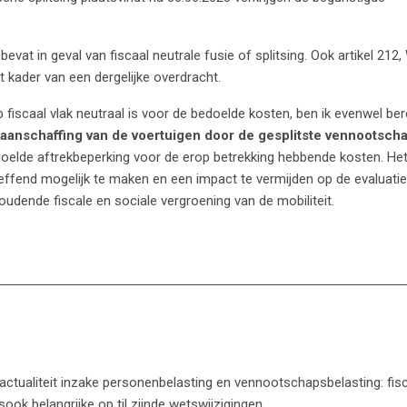
bevat in geval van fiscaal neutrale fusie of splitsing. Ook artikel 212,
 kader van een dergelijke overdracht.
op fiscaal vlak neutraal is voor de bedoelde kosten, ben ik evenwel be
aanschaffing van de voertuigen door de gesplitste vennootsch
doelde aftrekbeperking voor de erop betrekking hebbende kosten. Het
treffend mogelijk te maken en een impact te vermijden op de evaluati
oudende fiscale en sociale vergroening van de mobiliteit.
 actualiteit inzake personenbelasting en vennootschapsbelasting: fis
sook belangrijke op til zijnde wetswijzigingen.