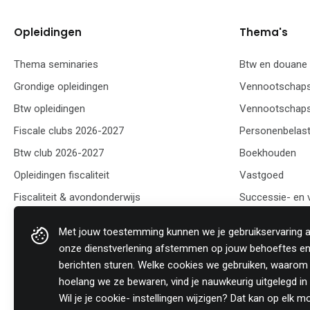
Opleidingen
Thema's
Thema seminaries
Btw en douane
Grondige opleidingen
Vennootschaps
Btw opleidingen
Vennootschaps
Fiscale clubs 2026-2027
Personenbelast
Btw club 2026-2027
Boekhouden
Opleidingen fiscaliteit
Vastgoed
Fiscaliteit & avondonderwijs
Successie- en
Fiscale opleidingen
Organisatie m
Met jouw toestemming kunnen we je gebruikservaring
Opleiding PB & VenB
onze dienstverlening afstemmen op jouw behoeftes en
Opleiding btw
berichten sturen. Welke cookies we gebruiken, waarom
hoelang we ze bewaren, vind je nauwkeurig uitgelegd i
Opleiding vennootschapsbelasting
Wil je je cookie- instellingen wijzigen? Dat kan op elk 