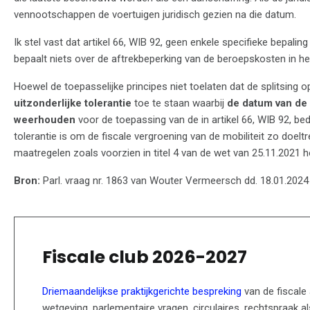
vennootschappen de voertuigen juridisch gezien na die datum.
Ik stel vast dat artikel 66, WIB 92, geen enkele specifieke bepaling 
bepaalt niets over de aftrekbeperking van de beroepskosten in het
Hoewel de toepasselijke principes niet toelaten dat de splitsing 
uitzonderlijke tolerantie
toe te staan waarbij
de datum van de 
weerhouden
voor de toepassing van de in artikel 66, WIB 92, be
tolerantie is om de fiscale vergroening van de mobiliteit zo doel
maatregelen zoals voorzien in titel 4 van de wet van 25.11.2021 h
Bron:
Parl. vraag nr. 1863 van Wouter Vermeersch dd. 18.01.2024
Fiscale club 2026-2027
Driemaandelijkse praktijkgerichte bespreking
van de fiscale
wetgeving, parlementaire vragen, circulaires, rechtspraak al