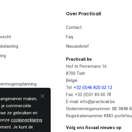
Over Practicali
Contact
recht
Faq
belasting
Nieuwsbrief
ing
Practicali bv
Hof te Perremans 16
8700 Tielt
België
 vermogensplanning
Tel:
+32 (0)46 820 02 12
anagement
Fax: +32 (0)51 85 00 78
 aangenamer maken,
E-mail: info@practicali.be
 je commerciële
Ondernemingsnummer: BE 0848.4
 we ze gebruiken en
Registratienummer KMO-portefeui
n onze
cookieverklaring
.
moment. Je kunt de
Volg ons fiscaal nieuws op