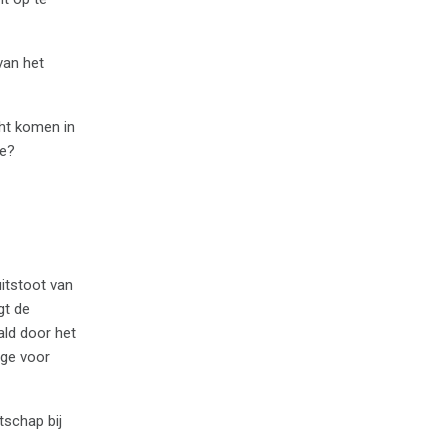
van het
cht komen in
ie?
uitstoot van
gt de
ald door het
age voor
schap bij