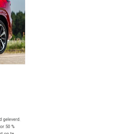
d geleverd.
oor 50 %
t op te