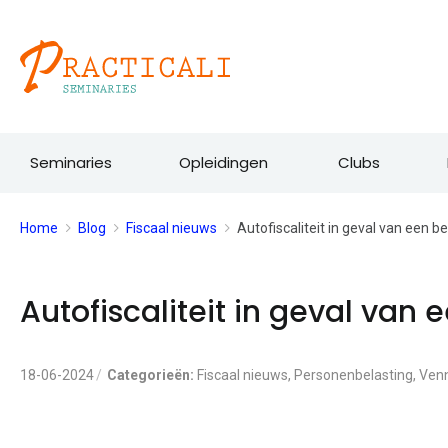
Ga
naar
de
inhoud
Seminaries
Opleidingen
Clubs
Home
Blog
Fiscaal nieuws
Autofiscaliteit in geval van een b
Autofiscaliteit in geval van 
18-06-2024
Categorieën:
Fiscaal nieuws
,
Personenbelasting
,
Venn