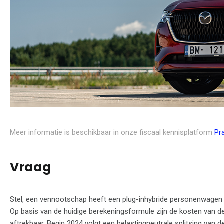
Meer informatie is beschikbaar in onze fiscaal kennisplatform
Pr
Vraag
Stel, een vennootschap heeft een plug-inhybride personenwagen b
Op basis van de huidige berekeningsformule zijn de kosten van d
aftrekbaar. Begin 2024 volgt een belastingneutrale splitsing v