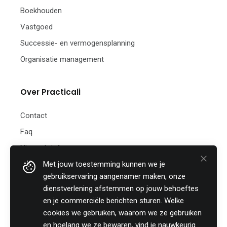
Boekhouden
Vastgoed
Successie- en vermogensplanning
Organisatie management
Over Practicali
Contact
Faq
Nieuwsbrief
Met jouw toestemming kunnen we je
Practicali bv
gebruikservaring aangenamer maken, onze
Hof te Perremans 16
dienstverlening afstemmen op jouw behoeftes
8700 Tielt
en je commerciële berichten sturen. Welke
België
cookies we gebruiken, waarom we ze gebruiken
Tel:
+32 (0)46 820 02 12
en hoelang we ze bewaren, vind je nauwkeurig