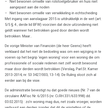
Niet bewonen omwille van rolstoelgebruiker en huis niet
aangepast aan die noden
Niet bewonen omwille van verwikkeling in echtscheiding
Met ingang van aanslagjaar 2015 is uitdrukkelijk in de wet (art.
5/5 § 4 , derde lid BFW) voorzien dat deze uitzondering niet
geldt wanneer het betrokken goed door derden wordt
betrokken. Maar…
De vorige Minister van Financiën (de heer Geens) heeft
verklaard dat het niet de bedoeling was om een wijziging in te
voeren op het begrip ‘eigen woning’ voor een woning die om
professionele of sociale redenen niet zelf wordt bewoond
maar door derden wordt betrokken (Verslag, Parl.St. Kamer
2013-2014, nr. 53 3427/003, 13-14). De Ruling sloot zich al
eerder aan bij die visie.
De administratie bevestigt nu dat goede nieuws (Nr. 7 van de
circulaire AAFisc Nr. 6/2015 (nr. Ci.RH.331/633.998) dd.
03.02.2015) : zo’n woning mag dus, net zoals vroeger, worden
verhuurd aan derden zonder dat dit de vrijstelling of de