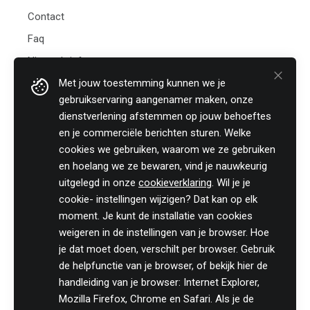
Contact
Faq
Nieuwsbrief
Met jouw toestemming kunnen we je
Practicali bv
gebruikservaring aangenamer maken, onze
Hof te Perremans 16
dienstverlening afstemmen op jouw behoeftes
8700 Tielt
en je commerciële berichten sturen. Welke
België
cookies we gebruiken, waarom we ze gebruiken
Tel:
+32 (0)46 820 02 12
en hoelang we ze bewaren, vind je nauwkeurig
Fax: +32 (0)51 85 00 78
uitgelegd in onze
cookieverklaring
. Wil je je
E-mail: info@practicali.be
cookie- instellingen wijzigen? Dat kan op elk
Ondernemingsnummer: BE 0848.432.274
moment. Je kunt de installatie van cookies
Registratienummer KMO-portefeuille: DV.O207764
weigeren in de instellingen van je browser. Hoe
je dat moet doen, verschilt per browser. Gebruik
Volg ons fiscaal nieuws op
de helpfunctie van je browser, of bekijk hier de
handleiding van je browser: Internet Explorer,
Mozilla Firefox, Chrome en Safari. Als je de