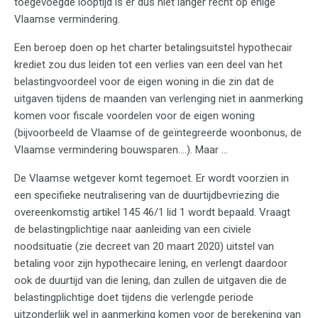
toegevoegde looptijd is er dus niet langer recht op enige
Vlaamse vermindering.
Een beroep doen op het charter betalingsuitstel hypothecair
krediet zou dus leiden tot een verlies van een deel van het
belastingvoordeel voor de eigen woning in die zin dat de
uitgaven tijdens de maanden van verlenging niet in aanmerking
komen voor fiscale voordelen voor de eigen woning
(bijvoorbeeld de Vlaamse of de geïntegreerde woonbonus, de
Vlaamse vermindering bouwsparen….). Maar …
De Vlaamse wetgever komt tegemoet. Er wordt voorzien in
een specifieke neutralisering van de duurtijdbevriezing die
overeenkomstig artikel 145 46/1 lid 1 wordt bepaald. Vraagt
de belastingplichtige naar aanleiding van een civiele
noodsituatie (zie decreet van 20 maart 2020) uitstel van
betaling voor zijn hypothecaire lening, en verlengt daardoor
ook de duurtijd van die lening, dan zullen de uitgaven die de
belastingplichtige doet tijdens die verlengde periode
uitzonderlijk wel in aanmerking komen voor de berekening van