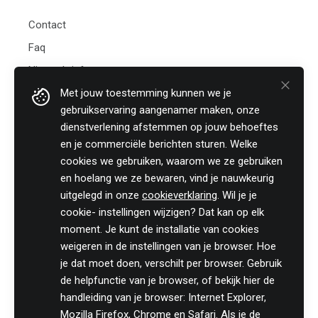
Contact
Faq
Nieuwsbrief
Met jouw toestemming kunnen we je
Practicali bv
gebruikservaring aangenamer maken, onze
Hof te Perremans 16
dienstverlening afstemmen op jouw behoeftes
8700 Tielt
en je commerciële berichten sturen. Welke
België
cookies we gebruiken, waarom we ze gebruiken
Tel:
+32 (0)46 820 02 12
en hoelang we ze bewaren, vind je nauwkeurig
Fax: +32 (0)51 85 00 78
uitgelegd in onze
cookieverklaring
. Wil je je
E-mail: info@practicali.be
cookie- instellingen wijzigen? Dat kan op elk
Ondernemingsnummer: BE 0848.432.274
moment. Je kunt de installatie van cookies
Registratienummer KMO-portefeuille: DV.O207764
weigeren in de instellingen van je browser. Hoe
je dat moet doen, verschilt per browser. Gebruik
Volg ons fiscaal nieuws op
de helpfunctie van je browser, of bekijk hier de
handleiding van je browser: Internet Explorer,
Mozilla Firefox, Chrome en Safari. Als je de