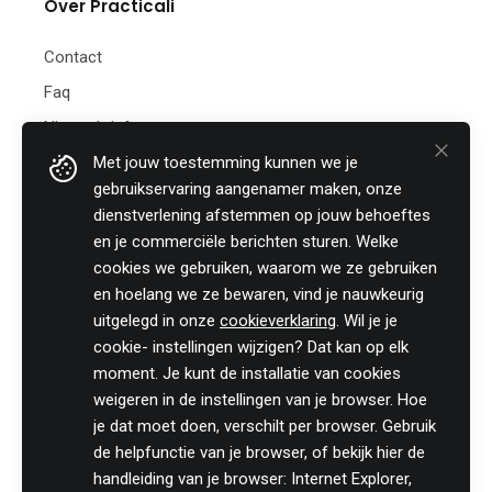
Over Practicali
Contact
Faq
Nieuwsbrief
Met jouw toestemming kunnen we je
Practicali bv
gebruikservaring aangenamer maken, onze
Hof te Perremans 16
dienstverlening afstemmen op jouw behoeftes
8700 Tielt
en je commerciële berichten sturen. Welke
België
cookies we gebruiken, waarom we ze gebruiken
Tel:
+32 (0)46 820 02 12
en hoelang we ze bewaren, vind je nauwkeurig
Fax: +32 (0)51 85 00 78
uitgelegd in onze
cookieverklaring
. Wil je je
E-mail: info@practicali.be
cookie- instellingen wijzigen? Dat kan op elk
Ondernemingsnummer: BE 0848.432.274
moment. Je kunt de installatie van cookies
Registratienummer KMO-portefeuille: DV.O207764
weigeren in de instellingen van je browser. Hoe
je dat moet doen, verschilt per browser. Gebruik
Volg ons fiscaal nieuws op
de helpfunctie van je browser, of bekijk hier de
handleiding van je browser: Internet Explorer,