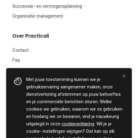
Successie- en vermogensplanning
Organisatie management
Over Practicali
Contact
Faq
Nieuwsbrief
Met jouw toestemming kunnen we je
Practicali bv
gebruikservaring aangenamer maken, onze
Hof te Perremans 16
dienstverlening afstemmen op jouw behoeftes
8700 Tielt
en je commerciële berichten sturen. Welke
België
cookies we gebruiken, waarom we ze gebruiken
Tel:
+32 (0)46 820 02 12
en hoelang we ze bewaren, vind je nauwkeurig
Fax: +32 (0)51 85 00 78
uitgelegd in onze
cookieverklaring
. Wil je je
E-mail: info@practicali.be
cookie- instellingen wijzigen? Dat kan op elk
Ondernemingsnummer: BE 0848.432.274