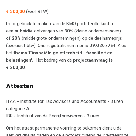
€ 200,00
(Excl. BTW)
Door gebruik te maken van de KMO portefeuille kunt u
een
subsidie
ontvangen van
30%
(kleine ondernemingen)
of
20%
(middelgrote ondernemingen) op de deelnameprijs
(exclusief btw). Ons registratienummer is
DV.O207764
. Kies
het
thema
'
Financiële geletterdheid - fiscaliteit en
belastingen'.
Het bedrag van de
projectaanvraag is
€ 200,00
.
Attesten
ITAA - Institute for Tax Advisors and Accountants - 3 uren
categorie A
IBR - Instituut van de Bedrijfsrevisoren - 3 uren
Om het attest permanente vorming te bekomen dient u de
aanwezigheidsvragen en de eindtoets tijdens de livestream te