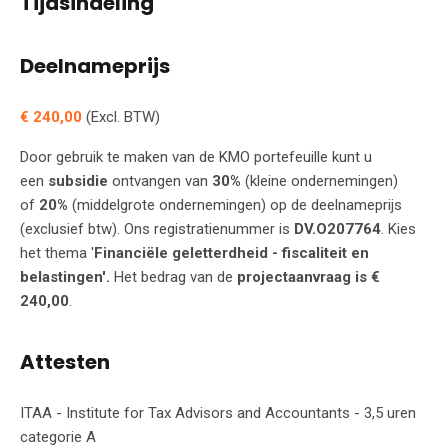
Tijdsindeling
Deelnameprijs
€ 240,00
(Excl. BTW)
Door gebruik te maken van de KMO portefeuille kunt u
een
subsidie
ontvangen van
30%
(kleine ondernemingen)
of
20%
(middelgrote ondernemingen) op de deelnameprijs
(exclusief btw). Ons registratienummer is
DV.O207764
. Kies
het thema '
Financiële geletterdheid - fiscaliteit en
belastingen'.
Het bedrag van de
projectaanvraag is €
240,00
.
Attesten
ITAA - Institute for Tax Advisors and Accountants - 3,5 uren
categorie A