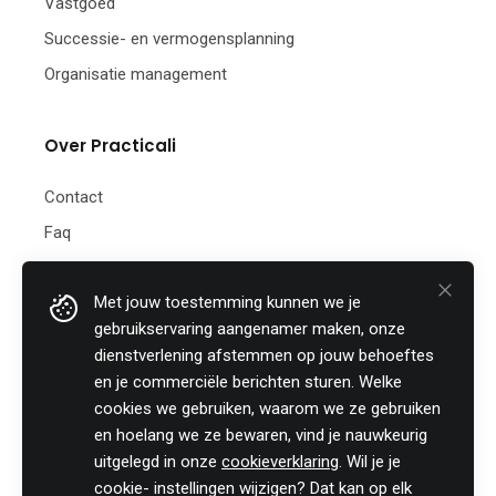
Vastgoed
Successie- en vermogensplanning
Organisatie management
Over Practicali
Contact
Faq
Nieuwsbrief
Met jouw toestemming kunnen we je
Practicali bv
gebruikservaring aangenamer maken, onze
Hof te Perremans 16
dienstverlening afstemmen op jouw behoeftes
8700 Tielt
en je commerciële berichten sturen. Welke
België
cookies we gebruiken, waarom we ze gebruiken
Tel:
+32 (0)46 820 02 12
en hoelang we ze bewaren, vind je nauwkeurig
Fax: +32 (0)51 85 00 78
uitgelegd in onze
cookieverklaring
. Wil je je
E-mail: info@practicali.be
cookie- instellingen wijzigen? Dat kan op elk