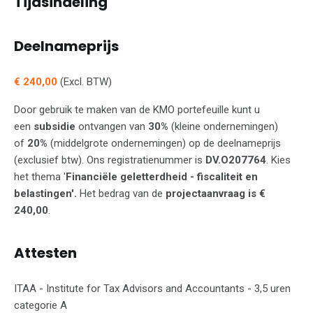
Tijdsindeling
Deelnameprijs
€ 240,00
(Excl. BTW)
Door gebruik te maken van de KMO portefeuille kunt u
een
subsidie
ontvangen van
30%
(kleine ondernemingen)
of
20%
(middelgrote ondernemingen) op de deelnameprijs
(exclusief btw). Ons registratienummer is
DV.O207764
. Kies
het thema '
Financiële geletterdheid - fiscaliteit en
belastingen'.
Het bedrag van de
projectaanvraag is €
240,00
.
Attesten
ITAA - Institute for Tax Advisors and Accountants - 3,5 uren
categorie A