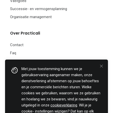
Vastgoed
Successie- en vermogensplanning
Organisatie management
Over Practicali
Contact
Faq
Nieuwsbrief
Met jouw toestemming kunnen we je
Practicali bv
gebruikservaring aangenamer maken, onze
Hof te Perremans 16
dienstverlening afstemmen op jouw behoeftes
8700 Tielt
en je commerciële berichten sturen. Welke
België
cookies we gebruiken, waarom we ze gebruiken
Tel:
+32 (0)46 820 02 12
en hoelang we ze bewaren, vind je nauwkeurig
Fax: +32 (0)51 85 00 78
uitgelegd in onze
cookieverklaring
. Wil je je
E-mail: info@practicali.be
cookie- instellingen wijzigen? Dat kan op elk