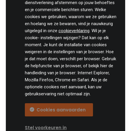
dienstverlening afstemmen op jouw behoeftes
8700 Tielt
en je commerciële berichten sturen. Welke
België
cookies we gebruiken, waarom we ze gebruiken
Tel:
+32 (0)46 820 02 12
en hoelang we ze bewaren, vind je nauwkeurig
Fax: +32 (0)51 85 00 78
uitgelegd in onze
cookieverklaring
. Wil je je
E-mail: info@practicali.be
cookie- instellingen wijzigen? Dat kan op elk
Ondernemingsnummer: BE 0848.432.274
moment. Je kunt de installatie van cookies
Registratienummer KMO-portefeuille: DV.O207764
weigeren in de instellingen van je browser. Hoe
je dat moet doen, verschilt per browser. Gebruik
Volg ons fiscaal nieuws op
de helpfunctie van je browser, of bekijk hier de
handleiding van je browser: Internet Explorer,
Mozilla Firefox, Chrome en Safari. Als je de
optionele cookies niet aanvaard, kan uw
gebruikservaring niet optimaal zijn.
Cookies aanvaarden
© Practicali
Algemene voorwaarden
Privacy
Cookie Settings
Stel voorkeuren in