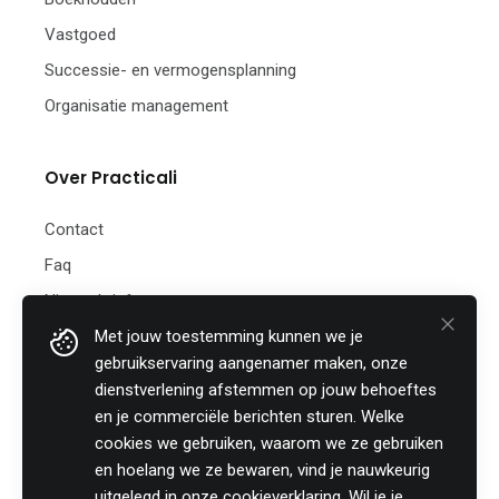
Vastgoed
Successie- en vermogensplanning
Organisatie management
Over Practicali
Contact
Faq
Nieuwsbrief
Met jouw toestemming kunnen we je
Practicali bv
gebruikservaring aangenamer maken, onze
Hof te Perremans 16
dienstverlening afstemmen op jouw behoeftes
8700 Tielt
en je commerciële berichten sturen. Welke
België
cookies we gebruiken, waarom we ze gebruiken
Tel:
+32 (0)46 820 02 12
en hoelang we ze bewaren, vind je nauwkeurig
Fax: +32 (0)51 85 00 78
uitgelegd in onze
cookieverklaring
. Wil je je