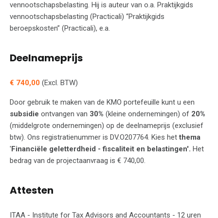
vennootschapsbelasting. Hij is auteur van o.a. Praktijkgids
vennootschapsbelasting (Practicali) “Praktijkgids
beroepskosten” (Practicali), e.a.
Deelnameprijs
€ 740,00
(Excl. BTW)
Door gebruik te maken van de KMO portefeuille kunt u een
subsidie
ontvangen van
30%
(kleine ondernemingen) of
20%
(middelgrote ondernemingen) op de deelnameprijs (exclusief
btw). Ons registratienummer is DV.O207764. Kies het
thema
'
Financiële geletterdheid - fiscaliteit en belastingen'.
Het
bedrag van de projectaanvraag is € 740,00.
Attesten
ITAA - Institute for Tax Advisors and Accountants - 12 uren