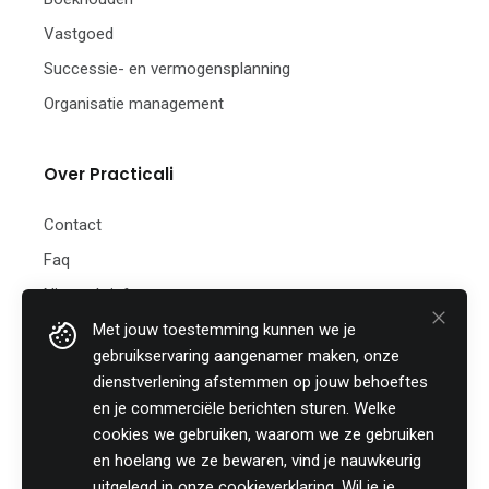
Vastgoed
Successie- en vermogensplanning
Organisatie management
Over Practicali
Contact
Faq
Nieuwsbrief
Met jouw toestemming kunnen we je
Practicali bv
gebruikservaring aangenamer maken, onze
Hof te Perremans 16
dienstverlening afstemmen op jouw behoeftes
8700 Tielt
en je commerciële berichten sturen. Welke
België
cookies we gebruiken, waarom we ze gebruiken
Tel:
+32 (0)46 820 02 12
en hoelang we ze bewaren, vind je nauwkeurig
Fax: +32 (0)51 85 00 78
uitgelegd in onze
cookieverklaring
. Wil je je