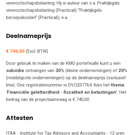
vennootschapsbelasting. Hij is auteur van o.a. Praktijkgids
vennootschapsbelasting (Practicali) “Praktijkgids
beroepskosten” (Practicali), e.a.
Deelnameprijs
€ 740,00
(Excl. BTW)
Door gebruik te maken van de KMO portefeuille kunt u een
subsidie
ontvangen van
30%
(kleine ondernemingen) of
20%
(middelgrote ondernemingen) op de deelnameprijs (exclusief
btw). Ons registratienummer is DV.O207764. Kies het
thema
'
Financiële geletterdheid - fiscaliteit en belastingen'.
Het
bedrag van de projectaanvraag is € 740,00.
Attesten
ITAA - Institute for Tax Advisors and Accountants - 12 uren