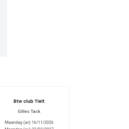
Btw club Tielt
Gilles Tack
Maandag (av) 16/11/2026