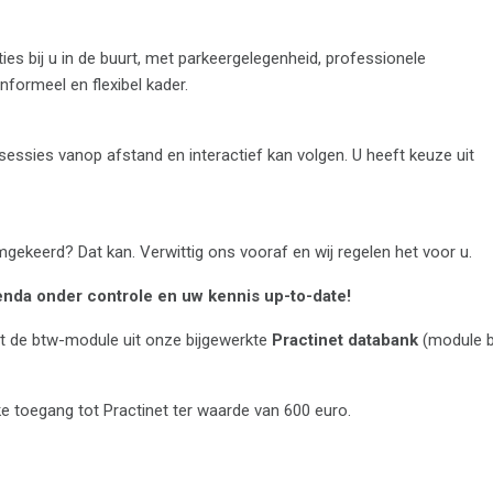
es bij u in de buurt, met parkeergelegenheid, professionele
nformeel en flexibel kader.
essies vanop afstand en interactief kan volgen. U heeft keuze uit
mgekeerd? Dat kan. Verwittig ons vooraf en wij regelen het voor u.
nda onder controle en uw kennis up-to-date!
tot de btw-module uit onze bijgewerkte
Practinet databank
(module 
jke toegang tot Practinet ter waarde van 600 euro.