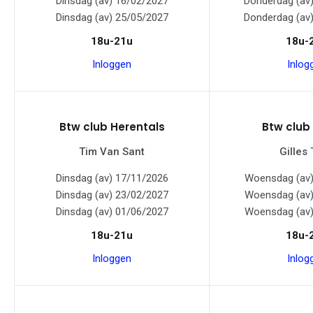
Dinsdag (av) 16/02/2027
Donderdag (av
Dinsdag (av) 25/05/2027
Donderdag (av
18u-21u
18u-
Inloggen
Inlog
Btw club Herentals
Btw club 
Tim Van Sant
Gilles
Dinsdag (av) 17/11/2026
Woensdag (av)
Dinsdag (av) 23/02/2027
Woensdag (av)
Dinsdag (av) 01/06/2027
Woensdag (av)
18u-21u
18u-
Inloggen
Inlog