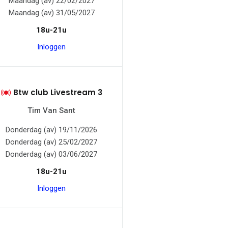
Maandag (av) 22/02/2027
Maandag (av) 31/05/2027
18u-21u
Inloggen
Btw club Livestream 3
Tim Van Sant
Donderdag (av) 19/11/2026
Donderdag (av) 25/02/2027
Donderdag (av) 03/06/2027
18u-21u
Inloggen