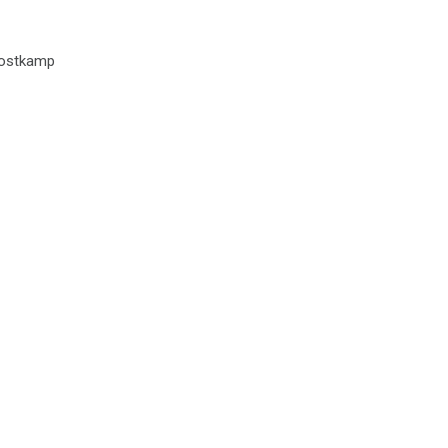
Oostkamp