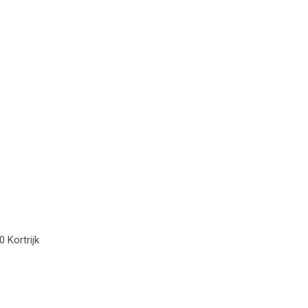
 Kortrijk