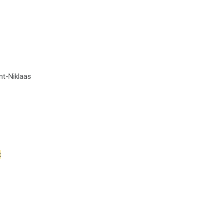
int-Niklaas
t