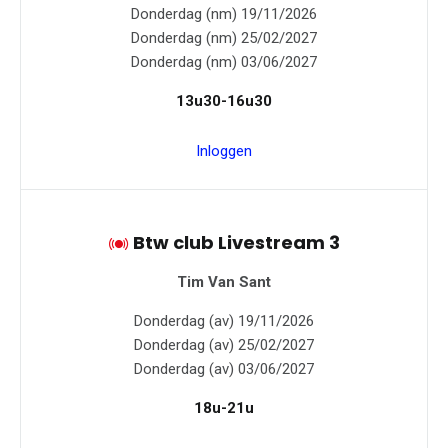
Donderdag (nm) 19/11/2026
Donderdag (nm) 25/02/2027
Donderdag (nm) 03/06/2027
13u30-16u30
Inloggen
Btw club Livestream 3
Tim Van Sant
Donderdag (av) 19/11/2026
Donderdag (av) 25/02/2027
Donderdag (av) 03/06/2027
18u-21u