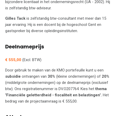
bijzondere licentiaat in het ondernemingsrecht (UA - 2002). Hij
is zelfstandig btw-adviseur.
Gilles Tack
is zelfstandig btw-consultant met meer dan 15
jaar ervaring. Hij is een docent bij de hogeschool Gent en
gastspreker bij diverse opleidingsinstituten.
Deelnameprijs
€ 555,00
(Excl. BTW)
Door gebruik te maken van de KMO portefeuille kunt u een
subsidie
ontvangen van
30%
(kleine ondernemingen) of
20%
(middelgrote ondernemingen) op de deelnameprijs (exclusief
btw). Ons registratienummer is DV.O207764. Kies het
thema
'Financiële geletterdheid - fiscaliteit en belastingen'.
Het
bedrag van de projectaanvraag is € 555,00.