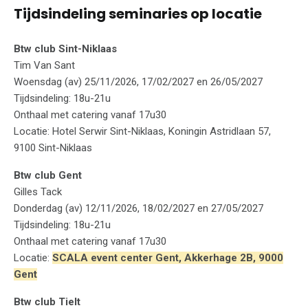
Tijdsindeling seminaries op locatie
Btw club Sint-Niklaas
Tim Van Sant
Woensdag (av) 25/11/2026, 17/02/2027 en 26/05/2027
Tijdsindeling: 18u-21u
Onthaal met catering vanaf 17u30
Locatie: Hotel Serwir Sint-Niklaas, Koningin Astridlaan 57,
9100 Sint-Niklaas
Btw club Gent
Gilles Tack
Donderdag (av) 12/11/2026, 18/02/2027 en 27/05/2027
Tijdsindeling: 18u-21u
Onthaal met catering vanaf 17u30
Locatie:
SCALA event center Gent, Akkerhage 2B, 9000
Gent
Btw club Tielt