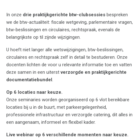
In onze
drie praktijkgerichte btw-clubsessies
bespreken
we de btw-actualiteit: fiscale wetgeving, parlementaire vragen,
btw-beslissingen en circulaires, rechtspraak, evenals de
belangrijkste op til zijnde wijzigingen.
U hoeft niet langer alle wetswijzigingen, btw-beslissingen,
circulaires en rechtspraak zelf in detail te bestuderen. Onze
docenten lichten de voor u relevante informatie toe en vatten
deze samen in een uiterst
verzorgde en praktijkgerichte
documentatiebundel
.
Op 6 locaties naar keuze.
Onze seminaries worden georganiseerd op 6 vlot bereikbare
locaties bij u in de buurt, met parkeergelegenheid,
professionele infrastructuur en verzorgde catering, dit alles in
een aangenaam, informeel en flexibel kader.
Live webinar op 6 verschillende momenten naar keuze.