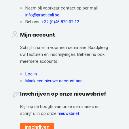
Neem bij voorkeur contact op per mail
info@practicali.be
Bel ons:
+32 (0)46 820 02 12
Mijn account
Schrijf u snel in voor een seminarie. Raadpleeg
uw facturen en inschrijvingen. Beheer nu ook
meerdere accounts.
Log in
Maak een nieuwe account aan
Inschrijven op onze nieuwsbrief
Blijf op de hoogte van onze seminaries en
schrijf u in op onze
nieuwsbrief
.
Inschrijven