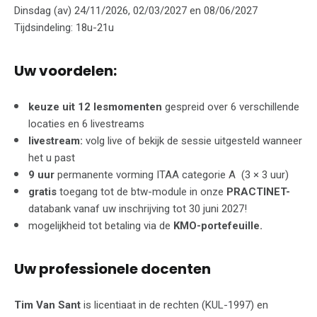
Dinsdag (av) 24/11/2026, 02/03/2027 en 08/06/2027
Tijdsindeling: 18u-21u
Uw voordelen:
keuze uit 12 lesmomenten
gespreid over 6 verschillende
locaties en 6 livestreams
livestream:
volg live of bekijk de sessie uitgesteld wanneer
het u past
9 uur
permanente vorming ITAA categorie A (3 × 3 uur)
gratis
toegang tot de btw-module in onze
PRACTINET-
databank vanaf uw inschrijving tot 30 juni 2027!
mogelijkheid tot betaling via de
KMO-portefeuille.
Uw professionele docenten
Tim Van Sant
is licentiaat in de rechten (KUL-1997) en