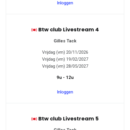
Inloggen
Btw club Livestream 4
Gilles Tack
Vrijdag (vm) 20/11/2026
Vrijdag (vm) 19/02/2027
Vrijdag (vm) 28/05/2027
9u - 12u
Inloggen
Btw club Livestream 5