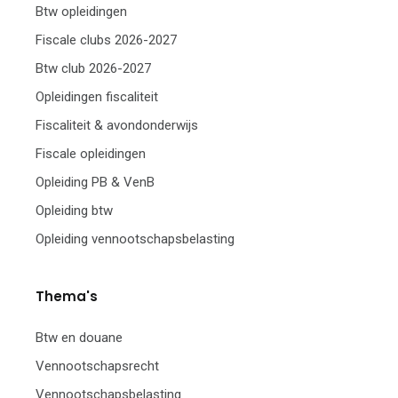
Btw opleidingen
Fiscale clubs 2026-2027
Btw club 2026-2027
Opleidingen fiscaliteit
Fiscaliteit & avondonderwijs
Fiscale opleidingen
Opleiding PB & VenB
Opleiding btw
Opleiding vennootschapsbelasting
Thema's
Btw en douane
Vennootschapsrecht
Vennootschapsbelasting