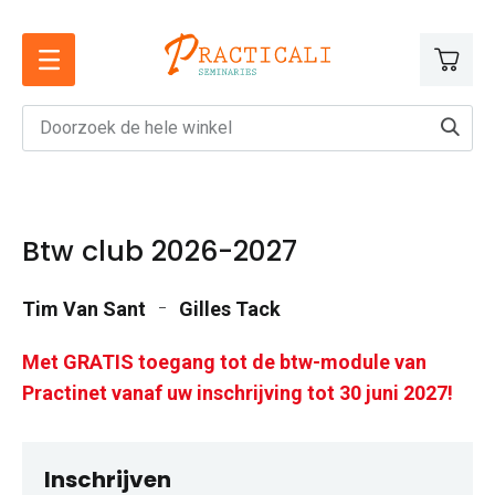
Ga
naar
de
inhoud
Btw club 2026-2027
Tim Van Sant
Gilles Tack
Met GRATIS toegang tot de btw-module van
Practinet vanaf uw inschrijving tot 30 juni 2027!
Inschrijven