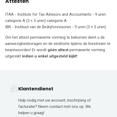
Attesten
ITAA - Institute for Tax Advisors and Accountants - 9 uren
categorie A (3 × 3 uren) categorie A
IBR - Instituut van de Bedrijfsrevisoren - 9 uren (3 × 3 uren)
Om het attest permanente vorming te bekomen dient u de
aanwezigheidsvragen en de eindtoets tijdens de livestream te
beantwoorden! Er wordt
géén attest
permanente vorming
uitgereikt
indien u enkel uitgesteld kijkt!
Klantendienst
Hulp nodig met uw account, inschrijving of
facturatie? Neem contact met ons op. We
helpen u graag!