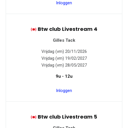
Inloggen
Btw club Livestream 4
Gilles Tack
Vrijdag (vm) 20/11/2026
Vrijdag (vm) 19/02/2027
Vrijdag (vm) 28/05/2027
9u - 12u
Inloggen
Btw club Livestream 5