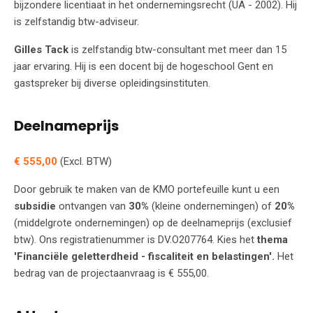
bijzondere licentiaat in het ondernemingsrecht (UA - 2002). Hij
is zelfstandig btw-adviseur.
Gilles Tack
is zelfstandig btw-consultant met meer dan 15
jaar ervaring. Hij is een docent bij de hogeschool Gent en
gastspreker bij diverse opleidingsinstituten.
Deelnameprijs
€ 555,00
(Excl. BTW)
Door gebruik te maken van de KMO portefeuille kunt u een
subsidie
ontvangen van
30%
(kleine ondernemingen) of
20%
(middelgrote ondernemingen) op de deelnameprijs (exclusief
btw). Ons registratienummer is DV.O207764. Kies het
thema
'Financiële geletterdheid - fiscaliteit en belastingen'.
Het
bedrag van de projectaanvraag is € 555,00.