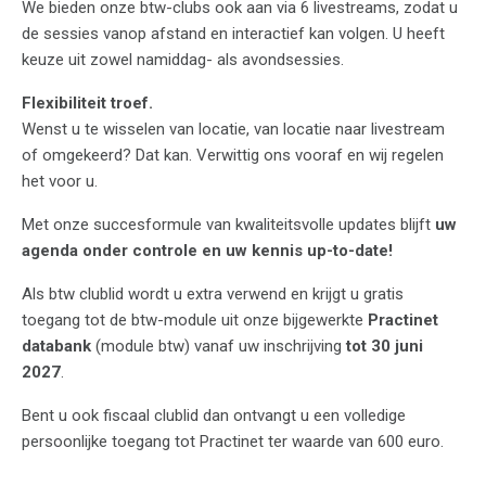
We bieden onze btw-clubs ook aan via 6 livestreams, zodat u
de sessies vanop afstand en interactief kan volgen. U heeft
keuze uit zowel namiddag- als avondsessies.
Flexibiliteit troef.
Wenst u te wisselen van locatie, van locatie naar livestream
of omgekeerd? Dat kan. Verwittig ons vooraf en wij regelen
het voor u.
Met onze succesformule van kwaliteitsvolle updates blijft
uw
agenda onder controle en uw kennis up-to-date!
Als btw clublid wordt u extra verwend en krijgt u gratis
toegang tot de btw-module uit onze bijgewerkte
Practinet
databank
(module btw) vanaf uw inschrijving
tot 30 juni
2027
.
Bent u ook fiscaal clublid dan ontvangt u een volledige
persoonlijke toegang tot Practinet ter waarde van 600 euro.