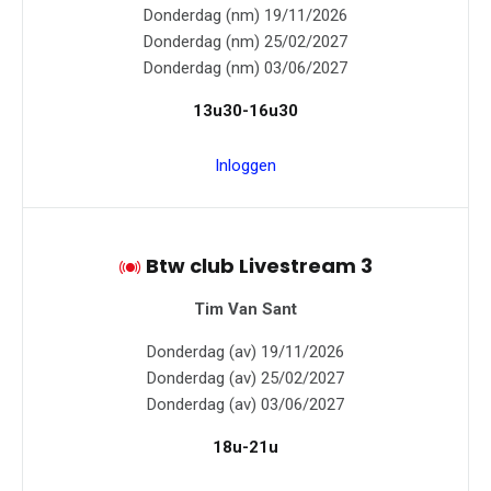
Donderdag (nm) 19/11/2026
Donderdag (nm) 25/02/2027
Donderdag (nm) 03/06/2027
13u30-16u30
Inloggen
Btw club Livestream 3
Tim Van Sant
Donderdag (av) 19/11/2026
Donderdag (av) 25/02/2027
Donderdag (av) 03/06/2027
18u-21u