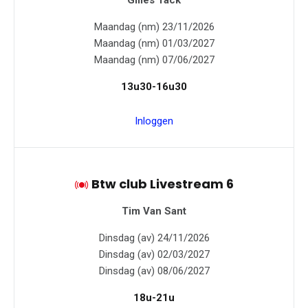
Gilles Tack
Maandag (nm) 23/11/2026
Maandag (nm) 01/03/2027
Maandag (nm) 07/06/2027
13u30-16u30
Inloggen
Btw club Livestream 6
Tim Van Sant
Dinsdag (av) 24/11/2026
Dinsdag (av) 02/03/2027
Dinsdag (av) 08/06/2027
18u-21u