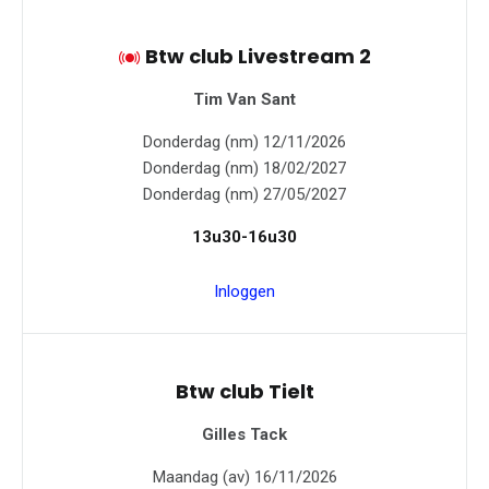
Btw club Livestream 2
Tim Van Sant
Donderdag (nm) 12/11/2026
Donderdag (nm) 18/02/2027
Donderdag (nm) 27/05/2027
13u30-16u30
Inloggen
Btw club Tielt
Gilles Tack
Maandag (av) 16/11/2026