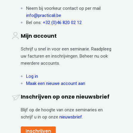
Neem bij voorkeur contact op per mail
info@practicali.be
Bel ons:
+32 (0)46 820 02 12
Mijn account
Schrijf u snel in voor een seminarie. Raadpleeg
uw facturen en inschrijvingen. Beheer nu ook
meerdere accounts.
Log in
Maak een nieuwe account aan
Inschrijven op onze nieuwsbrief
Blijf op de hoogte van onze seminaries en
schrijf u in op onze
nieuwsbrief
.
Inschrijven