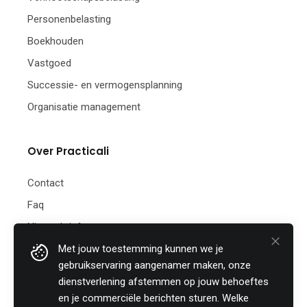
Personenbelasting
Boekhouden
Vastgoed
Successie- en vermogensplanning
Organisatie management
Over Practicali
Contact
Faq
Nieuwsbrief
Met jouw toestemming kunnen we je
Practicali bv
gebruikservaring aangenamer maken, onze
Hof te Perremans 16
dienstverlening afstemmen op jouw behoeftes
8700 Tielt
en je commerciële berichten sturen. Welke
België