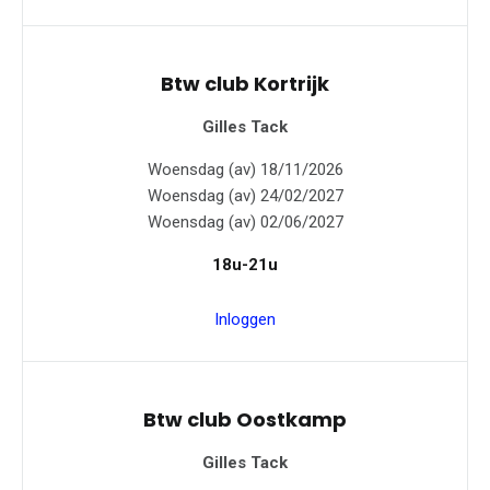
Btw club Kortrijk
Gilles Tack
Woensdag (av) 18/11/2026
Woensdag (av) 24/02/2027
Woensdag (av) 02/06/2027
18u-21u
Inloggen
Btw club Oostkamp
Gilles Tack