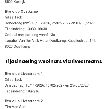
8500 Kortrijk
Btw club Oostkamp
Gilles Tack
Donderdag (nm) 19/11/2026, 25/02/2027 en 03/06/2027
Tijdsindeling: 13u30-16u30
Onthaal met catering vanaf 13u
Locatie: Van Der Valk Hotel Oostkamp, Kapellestraat 146,
8020 Oostkamp
Tijdsindeling webinars via livestreams
Btw club Livestream 1
Gilles Tack
Dinsdag (av) 10/11/2026, 16/02/2027 en 25/05/2027
Tijdsindeling: 18u-21u
Btw club Livestream 2
Tim Van Sant