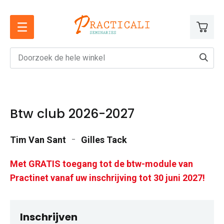
Ga
naar
de
inhoud
Btw club 2026-2027
Tim Van Sant
Gilles Tack
Met GRATIS toegang tot de btw-module van
Practinet vanaf uw inschrijving tot 30 juni 2027!
Inschrijven