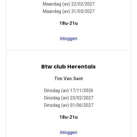
Maandag (av) 22/02/2027
Maandag (av) 31/05/2027
18u-21u
Inloggen
Btw club Herentals
Tim Van Sant
Dinsdag (av) 17/11/2026
Dinsdag (av) 23/02/2027
Dinsdag (av) 01/06/2027
18u-21u
Inloggen