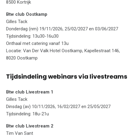
8500 Kortrijk
Btw club Oostkamp
Gilles Tack
Donderdag (nm) 19/11/2026, 25/02/2027 en 03/06/2027
Tijdsindeling: 13u30-16u30
Onthaal met catering vanaf 13u
Locatie: Van Der Valk Hotel Oostkamp, Kapellestraat 146,
8020 Oostkamp
Tijdsindeling webinars via livestreams
Btw club Livestream 1
Gilles Tack
Dinsdag (av) 10/11/2026, 16/02/2027 en 25/05/2027
Tijdsindeling: 18u-21u
Btw club Livestream 2
Tim Van Sant