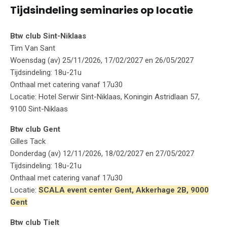
Tijdsindeling seminaries op locatie
Btw club Sint-Niklaas
Tim Van Sant
Woensdag (av) 25/11/2026, 17/02/2027 en 26/05/2027
Tijdsindeling: 18u-21u
Onthaal met catering vanaf 17u30
Locatie: Hotel Serwir Sint-Niklaas, Koningin Astridlaan 57,
9100 Sint-Niklaas
Btw club Gent
Gilles Tack
Donderdag (av) 12/11/2026, 18/02/2027 en 27/05/2027
Tijdsindeling: 18u-21u
Onthaal met catering vanaf 17u30
Locatie:
SCALA event center Gent, Akkerhage 2B, 9000
Gent
Btw club Tielt