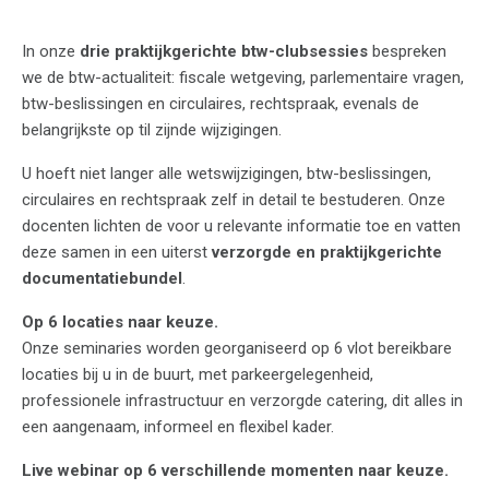
In onze
drie praktijkgerichte btw-clubsessies
bespreken
we de btw-actualiteit: fiscale wetgeving, parlementaire vragen,
btw-beslissingen en circulaires, rechtspraak, evenals de
belangrijkste op til zijnde wijzigingen.
U hoeft niet langer alle wetswijzigingen, btw-beslissingen,
circulaires en rechtspraak zelf in detail te bestuderen. Onze
docenten lichten de voor u relevante informatie toe en vatten
deze samen in een uiterst
verzorgde en praktijkgerichte
documentatiebundel
.
Op 6 locaties naar keuze.
Onze seminaries worden georganiseerd op 6 vlot bereikbare
locaties bij u in de buurt, met parkeergelegenheid,
professionele infrastructuur en verzorgde catering, dit alles in
een aangenaam, informeel en flexibel kader.
Live webinar op 6 verschillende momenten naar keuze.