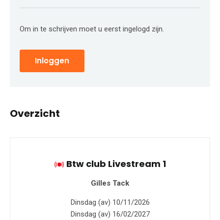
Om in te schrijven moet u eerst ingelogd zijn.
Inloggen
Overzicht
Btw club Livestream 1
Gilles Tack
Dinsdag (av) 10/11/2026
Dinsdag (av) 16/02/2027