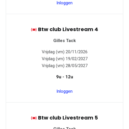
Inloggen
Btw club Livestream 4
Gilles Tack
Vrijdag (vm) 20/11/2026
Vrijdag (vm) 19/02/2027
Vrijdag (vm) 28/05/2027
9u - 12u
Inloggen
Btw club Livestream 5