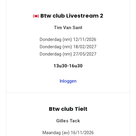
Btw club Livestream 2
Tim Van Sant
Donderdag (nm) 12/11/2026
Donderdag (nm) 18/02/2027
Donderdag (nm) 27/05/2027
13u30-16u30
Inloggen
Btw club Tielt
Gilles Tack
Maandag (av) 16/11/2026