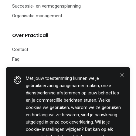
Successie- en vermogensplanning
Organisatie management
Over Practicali
Contact
Faq
Nieuwsbrief
Met jouw toestemming kunnen we je
Practicali bv
gebruikservaring aangenamer maken, onze
Hof te Perremans 16
dienstverlening afstemmen op jouw behoeftes
8700 Tielt
en je commerciële berichten sturen. Welke
België
cookies we gebruiken, waarom we ze gebruiken
Tel:
+32 (0)46 820 02 12
en hoelang we ze bewaren, vind je nauwkeurig
Fax: +32 (0)51 85 00 78
uitgelegd in onze
cookieverklaring
. Wil je je
E-mail: info@practicali.be
cookie- instellingen wijzigen? Dat kan op elk
Ondernemingsnummer: BE 0848.432.274