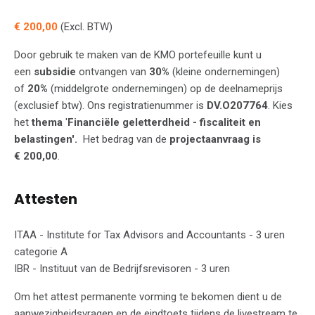
€ 200,00
(Excl. BTW)
Door gebruik te maken van de KMO portefeuille kunt u
een
subsidie
ontvangen van
30%
(kleine ondernemingen)
of
20%
(middelgrote ondernemingen) op de deelnameprijs
(exclusief btw). Ons registratienummer is
DV.O207764
. Kies
het
thema
'
Financiële geletterdheid - fiscaliteit en
belastingen'.
Het bedrag van de
projectaanvraag is
€ 200,00
.
Attesten
ITAA - Institute for Tax Advisors and Accountants - 3 uren
categorie A
IBR - Instituut van de Bedrijfsrevisoren - 3 uren
Om het attest permanente vorming te bekomen dient u de
aanwezigheidsvragen en de eindtoets tijdens de livestream te