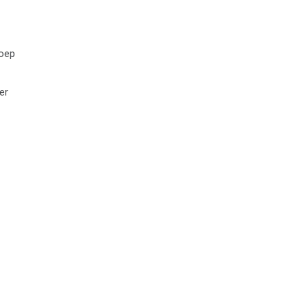
roep
er