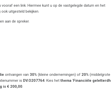
 u vooraf een link. Hiermee kunt u op de vastgelegde datum en het
 ook uitgesteld bekijken.
en aan de spreker.
die
ontvangen van
30%
(kleine ondernemingen) of
20%
(middelgrote
ratienummer is
DV.O207764
. Kies het
thema
'
Financiële geletterdh
g is € 200,00
.