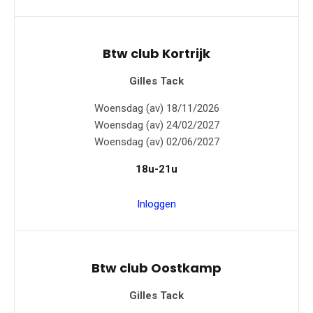
Btw club Kortrijk
Gilles Tack
Woensdag (av) 18/11/2026
Woensdag (av) 24/02/2027
Woensdag (av) 02/06/2027
18u-21u
Inloggen
Btw club Oostkamp
Gilles Tack