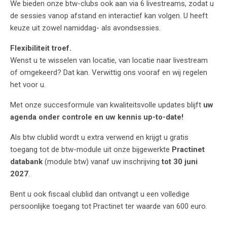
We bieden onze btw-clubs ook aan via 6 livestreams, zodat u
de sessies vanop afstand en interactief kan volgen. U heeft
keuze uit zowel namiddag- als avondsessies.
Flexibiliteit troef.
Wenst u te wisselen van locatie, van locatie naar livestream
of omgekeerd? Dat kan. Verwittig ons vooraf en wij regelen
het voor u.
Met onze succesformule van kwaliteitsvolle updates blijft
uw
agenda onder controle en uw kennis up-to-date!
Als btw clublid wordt u extra verwend en krijgt u gratis
toegang tot de btw-module uit onze bijgewerkte
Practinet
databank
(module btw) vanaf uw inschrijving
tot 30 juni
2027
.
Bent u ook fiscaal clublid dan ontvangt u een volledige
persoonlijke toegang tot Practinet ter waarde van 600 euro.