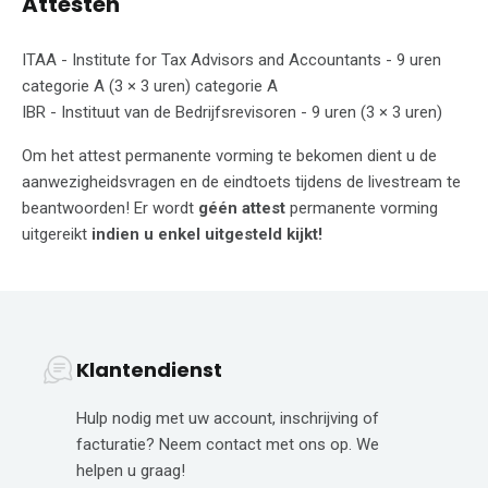
Attesten
ITAA - Institute for Tax Advisors and Accountants - 9 uren
categorie A (3 × 3 uren) categorie A
IBR - Instituut van de Bedrijfsrevisoren - 9 uren (3 × 3 uren)
Om het attest permanente vorming te bekomen dient u de
aanwezigheidsvragen en de eindtoets tijdens de livestream te
beantwoorden! Er wordt
géén attest
permanente vorming
uitgereikt
indien u enkel uitgesteld kijkt!
Klantendienst
Hulp nodig met uw account, inschrijving of
facturatie? Neem contact met ons op. We
helpen u graag!