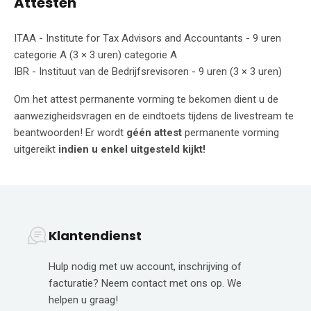
Attesten
ITAA - Institute for Tax Advisors and Accountants - 9 uren
categorie A (3 × 3 uren) categorie A
IBR - Instituut van de Bedrijfsrevisoren - 9 uren (3 × 3 uren)
Om het attest permanente vorming te bekomen dient u de
aanwezigheidsvragen en de eindtoets tijdens de livestream te
beantwoorden! Er wordt
géén attest
permanente vorming
uitgereikt
indien u enkel uitgesteld kijkt!
Klantendienst
Hulp nodig met uw account, inschrijving of
facturatie? Neem contact met ons op. We
helpen u graag!