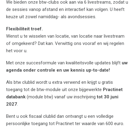
We bieden onze btw-clubs ook aan via 6 livestreams, zodat u
de sessies vanop afstand en interactief kan volgen. U heeft
keuze uit zowel namiddag- als avondsessies.
Flexibiliteit troef.
Wenst u te wisselen van locatie, van locatie naar livestream
of omgekeerd? Dat kan. Verwittig ons vooraf en wij regelen
het voor u.
Met onze succesformule van kwaliteitsvolle updates blijft
uw
agenda onder controle en uw kennis up-to-date!
Als btw clublid wordt u extra verwend en krijgt u gratis
toegang tot de btw-module uit onze bijgewerkte
Practinet
databank
(module btw) vanaf uw inschrijving
tot 30 juni
2027
.
Bent u ook fiscaal clublid dan ontvangt u een volledige
persoonlijke toegang tot Practinet ter waarde van 600 euro.