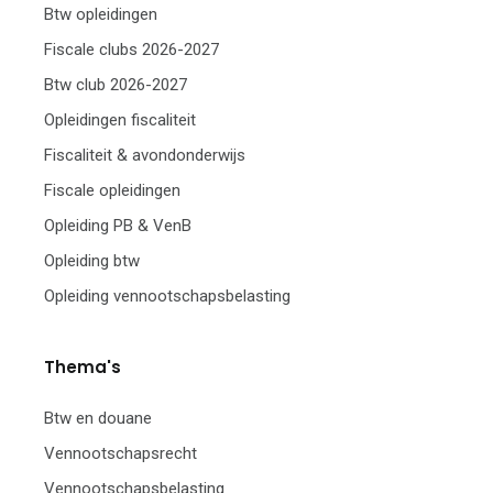
Btw opleidingen
Fiscale clubs 2026-2027
Btw club 2026-2027
Opleidingen fiscaliteit
Fiscaliteit & avondonderwijs
Fiscale opleidingen
Opleiding PB & VenB
Opleiding btw
Opleiding vennootschapsbelasting
Thema's
Btw en douane
Vennootschapsrecht
Vennootschapsbelasting