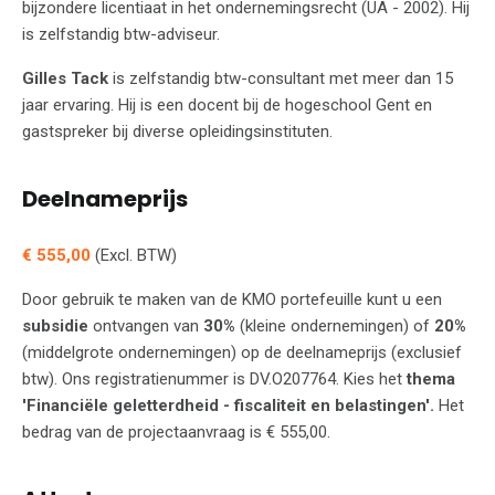
bijzondere licentiaat in het ondernemingsrecht (UA - 2002). Hij
is zelfstandig btw-adviseur.
Gilles Tack
is zelfstandig btw-consultant met meer dan 15
jaar ervaring. Hij is een docent bij de hogeschool Gent en
gastspreker bij diverse opleidingsinstituten.
Deelnameprijs
€ 555,00
(Excl. BTW)
Door gebruik te maken van de KMO portefeuille kunt u een
subsidie
ontvangen van
30%
(kleine ondernemingen) of
20%
(middelgrote ondernemingen) op de deelnameprijs (exclusief
btw). Ons registratienummer is DV.O207764. Kies het
thema
'Financiële geletterdheid - fiscaliteit en belastingen'.
Het
bedrag van de projectaanvraag is € 555,00.