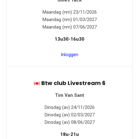
Gilles Tack
Maandag (nm) 23/11/2026
Maandag (nm) 01/03/2027
Maandag (nm) 07/06/2027
13u30-16u30
Inloggen
Btw club Livestream 6
Tim Van Sant
Dinsdag (av) 24/11/2026
Dinsdag (av) 02/03/2027
Dinsdag (av) 08/06/2027
18u-21u