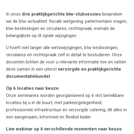
In onze
drie praktijkgerichte btw-clubsessies
bespreken
we de btw-actualiteit: fiscale wetgeving, parlementaire vragen,
btw-beslissingen en circulaires, rechtspraak, evenals de
belangrijkste op til zijnde wijzigingen.
U hoeft niet langer alle wetswijzigingen, btw-beslissingen,
circulaires en rechtspraak zelf in detail te bestuderen. Onze
docenten lichten de voor u relevante informatie toe en vatten
deze samen in een uiterst
verzorgde en praktijkgerichte
documentatiebundel
.
Op 6 locaties naar keuze.
Onze seminaries worden georganiseerd op 6 vlot bereikbare
locaties bij u in de buurt, met parkeergelegenheid,
professionele infrastructuur en verzorgde catering, dit alles in
een aangenaam, informeel en flexibel kader.
Live webinar op 6 verschillende momenten naar keuze.