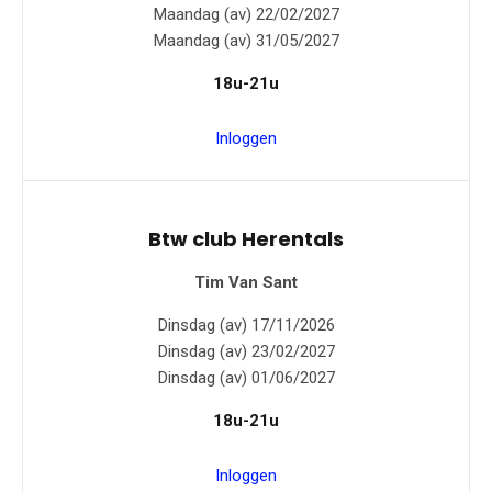
Maandag (av) 22/02/2027
Maandag (av) 31/05/2027
18u-21u
Inloggen
Btw club Herentals
Tim Van Sant
Dinsdag (av) 17/11/2026
Dinsdag (av) 23/02/2027
Dinsdag (av) 01/06/2027
18u-21u
Inloggen