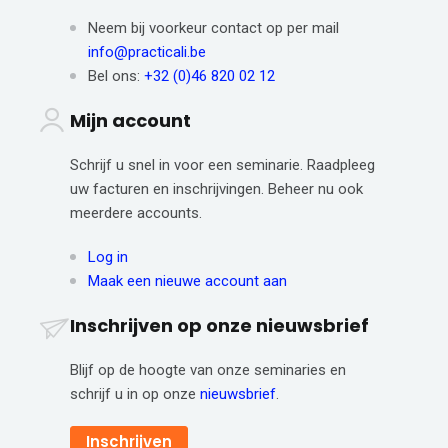
Neem bij voorkeur contact op per mail
info@practicali.be
Bel ons:
+32 (0)46 820 02 12
Mijn account
Schrijf u snel in voor een seminarie. Raadpleeg
uw facturen en inschrijvingen. Beheer nu ook
meerdere accounts.
Log in
Maak een nieuwe account aan
Inschrijven op onze nieuwsbrief
Blijf op de hoogte van onze seminaries en
schrijf u in op onze
nieuwsbrief
.
Inschrijven