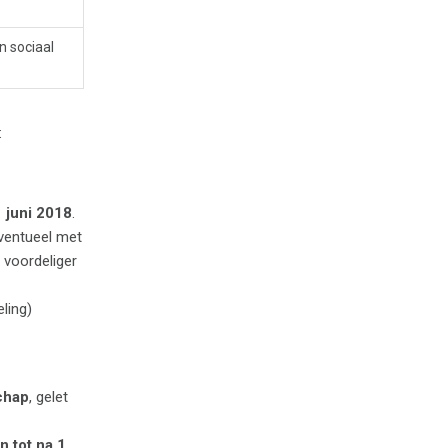
n sociaal
:
1 juni 2018
.
eventueel met
 voordeliger
ling)
chap
, gelet
n tot na 1