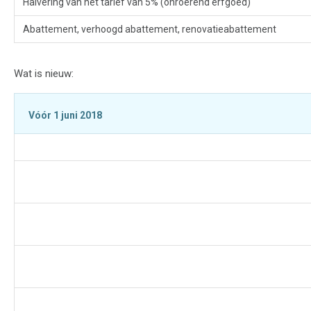
Halvering van het tarief van 5% (onroerend erfgoed)
Abattement, verhoogd abattement, renovatieabattement
Wat is nieuw:
Vóór 1 juni 2018