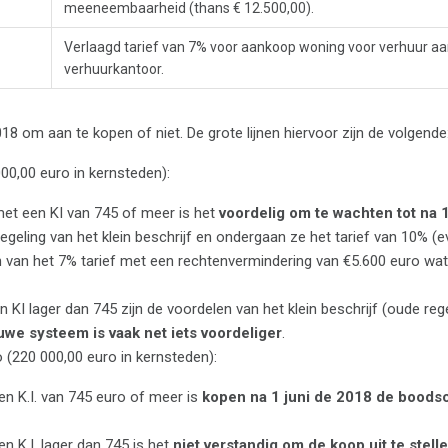
meeneembaarheid (thans € 12.500,00).
Verlaagd tarief van 7% voor aankoop woning voor verhuur aa
verhuurkantoor.
18 om aan te kopen of niet. De grote lijnen hiervoor zijn de volgende
00,00 euro in kernsteden):
et een KI van 745 of meer is het
voordelig om te wachten tot na 
egeling van het klein beschrijf en ondergaan ze het tarief van 10% (
n van het 7% tarief met een rechtenvermindering van €5.600 euro wat
I lager dan 745 zijn de voordelen van het klein beschrijf (oude rege
uwe systeem is vaak net iets voordeliger
.
 (220 000,00 euro in kernsteden):
n K.I. van 745 euro of meer is
kopen na 1 juni de 2018 de boods
 K.I. lager dan 745 is het
niet verstandig om de koop uit te stelle