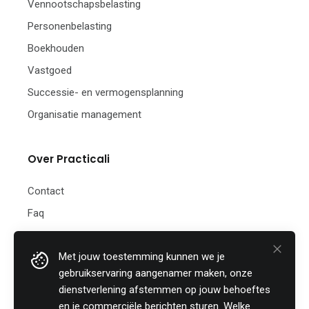
Vennootschapsbelasting
Personenbelasting
Boekhouden
Vastgoed
Successie- en vermogensplanning
Organisatie management
Over Practicali
Contact
Faq
Nieuwsbrief
Met jouw toestemming kunnen we je
Practicali bv
gebruikservaring aangenamer maken, onze
Hof te Perremans 16
dienstverlening afstemmen op jouw behoeftes
8700 Tielt
en je commerciële berichten sturen. Welke