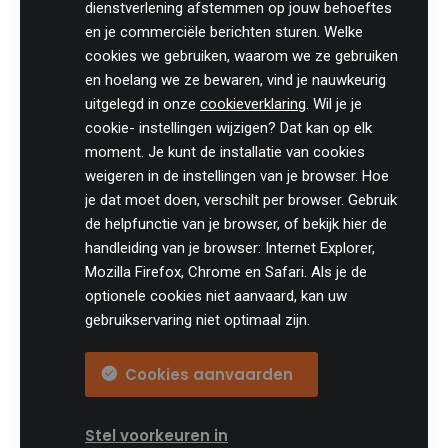
dienstverlening afstemmen op jouw behoeftes
8700 Tielt
en je commerciële berichten sturen. Welke
België
cookies we gebruiken, waarom we ze gebruiken
Tel:
+32 (0)46 820 02 12
en hoelang we ze bewaren, vind je nauwkeurig
Fax: +32 (0)51 85 00 78
uitgelegd in onze
cookieverklaring
. Wil je je
E-mail: info@practicali.be
cookie- instellingen wijzigen? Dat kan op elk
Ondernemingsnummer: BE 0848.432.274
moment. Je kunt de installatie van cookies
Registratienummer KMO-portefeuille: DV.O207764
weigeren in de instellingen van je browser. Hoe
je dat moet doen, verschilt per browser. Gebruik
Volg ons fiscaal nieuws op
de helpfunctie van je browser, of bekijk hier de
handleiding van je browser: Internet Explorer,
Mozilla Firefox, Chrome en Safari. Als je de
optionele cookies niet aanvaard, kan uw
gebruikservaring niet optimaal zijn.
© Practicali
Cookies aanvaarden
Algemene voorwaarden
Privacy
Cookie Settings
Stel voorkeuren in