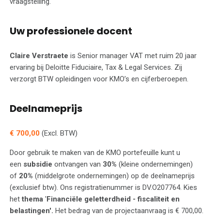
vraagstelling.
Uw professionele docent
Claire Verstraete
is Senior manager VAT met ruim 20 jaar
ervaring bij Deloitte Fiduciaire, Tax & Legal Services. Zij
verzorgt BTW opleidingen voor KMO’s en cijferberoepen.
Deelnameprijs
€ 700,00
(Excl. BTW)
Door gebruik te maken van de KMO portefeuille kunt u
een
subsidie
ontvangen van
30%
(kleine ondernemingen)
of
20%
(middelgrote ondernemingen) op de deelnameprijs
(exclusief btw). Ons registratienummer is DV.O207764. Kies
het
thema
'
Financiële geletterdheid - fiscaliteit en
belastingen'.
Het bedrag van de projectaanvraag is € 700,00.